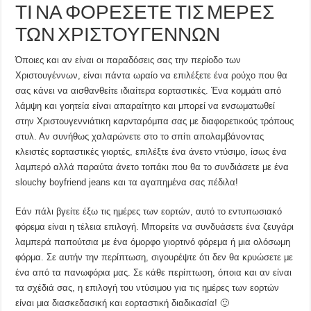
ΤΙ ΝΑ ΦΟΡΕΣΕΤΕ ΤΙΣ ΜΕΡΕΣ
ΤΩΝ ΧΡΙΣΤΟΥΓΕΝΝΩΝ
Όποιες και αν είναι οι παραδόσεις σας την περίοδο των
Χριστουγέννων, είναι πάντα ωραίο να επιλέξετε ένα ρούχο που θα
σας κάνει να αισθανθείτε ιδιαίτερα εορταστικές. Ένα κομμάτι από
λάμψη και γοητεία είναι απαραίτητο και μπορεί να ενσωματωθεί
στην Χριστουγεννιάτικη καρνταρόμπα σας με διαφορετικούς τρόπους
στυλ. Αν συνήθως χαλαρώνετε στο το σπίτι απολαμβάνοντας
κλειστές εορταστικές γιορτές, επιλέξτε ένα άνετο ντύσιμο, ίσως ένα
λαμπερό αλλά παραύτα άνετο τοπάκι που θα το συνδιάσετε με ένα
slouchy boyfriend jeans και τα αγαπημένα σας πέδιλα!
Εάν πάλι βγείτε έξω τις ημέρες των εορτών, αυτό το εντυπωσιακό
φόρεμα είναι η τέλεια επιλογή. Μπορείτε να συνδυάσετε ένα ζευγάρι
λαμπερά παπούτσια με ένα όμορφο γιορτινό φόρεμα ή μια ολόσωμη
φόρμα. Σε αυτήν την περίπτωση, σιγουρέψτε ότι δεν θα κρυώσετε με
ένα από τα πανωφόρια μας. Σε κάθε περίπτωση, όποια και αν είναι
τα σχέδιά σας, η επιλογή του ντύσιμου για τις ημέρες των εορτών
είναι μια διασκεδασική και εορταστική διαδικασία! 🙂