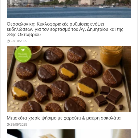
Θεσσαλονίκη: Κυκλοφοριακές ρυθμίσεις ενόψει
εκδηλώσεων για τον εορτασμό του Αγ. Δημητρίου και της
28ης Οκτωβρίου
23/10/2025
Μπισκότα χωρίς ψήσιμο με χαρούπι & μαύρη σοκολάτα
29/09/2025