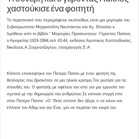
χαστούκισε ένα φοιτητή
Το περιστατικό που περιγράφεται ακολούθως είναι μια μαρτυρία του
Σεβασμιωτατου Μητροπολίτη Ναυπάκτου και Αγ. Βλασίου κ.
Ιερόθεου από το βιβλίο “ Μαρτυρίες Προσκυνητών -Γέροντας Παϊσιος
ο Αγιορείτης-1924-1994,σελ 43-44, εκδόσεις Αγιοτοκος Καππαδοκίας,
Νικόλαος Α.Ζουρνατζόγλου, επισμηναγός Ε.Α
Κάποτε επισκέφτηκα τον Πατέρα Παϊσιο με έναν φοιτητή της
θεολογίας που βρισκόταν σε μια ηλικία κρίσιμη.Τον ρώτησε για τις
σπουδές του. Ο φοιτητής με αφέλεια του είπε για μια εργασία του
σχετικά με την δημιουργία του ανθρώπου.Σε κάποια στιγμή είπε
στον Πατέρα Παϊσιο: «O ΄Θεός κάποτε δεν ήξερε τι να κάνει και
έπλασε τον Αδάμ και την Εύα, για να περάσει τον καιρό του.