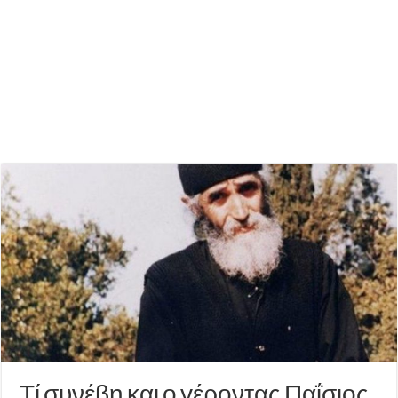
Τί συνέβη και ο γέροντας Παΐσιος