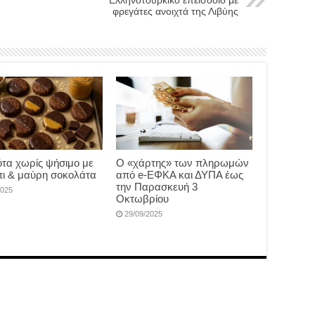
Ελληνοτουρκικό επεισόδιο με
φρεγάτες ανοιχτά της Λιβύης
τα χωρίς ψήσιμο με
Ο «χάρτης» των πληρωμών
ι & μαύρη σοκολάτα
από e-ΕΦΚΑ και ΔΥΠΑ έως
την Παρασκευή 3
2025
Οκτωβρίου
29/09/2025