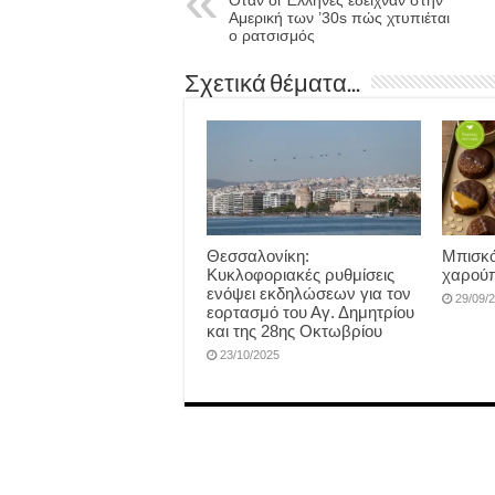
Όταν οι Έλληνες έδειχναν στην
Αμερική των ’30s πώς χτυπιέται
ο ρατσισμός
Σχετικά θέματα...
Θεσσαλονίκη:
Μπισκό
Κυκλοφοριακές ρυθμίσεις
χαρούπ
ενόψει εκδηλώσεων για τον
29/09/
εορτασμό του Αγ. Δημητρίου
και της 28ης Οκτωβρίου
23/10/2025