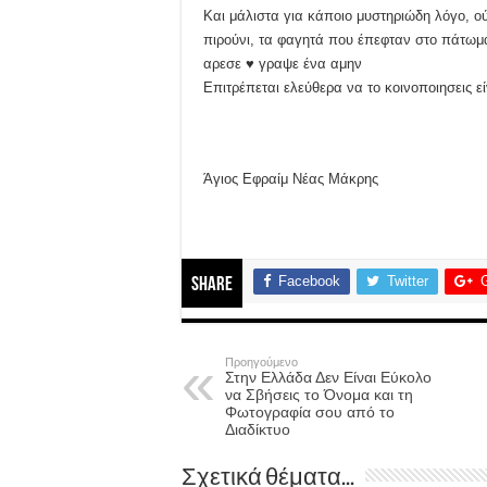
Και μάλιστα για κάποιο μυστηριώδη λόγο, ού
πιρούνι, τα φαγητά που έπεφταν στο πάτω
αρεσε ♥️ γραψε ένα αμην
Επιτρέπεται ελεύθερα να το κοινοποιησεις ε
Άγιος Εφραίμ Νέας Μάκρης
Facebook
Twitter
Share
Προηγούμενο
Στην Ελλάδα Δεν Είναι Εύκολο
να Σβήσεις το Όνομα και τη
Φωτογραφία σου από το
Διαδίκτυο
Σχετικά θέματα...