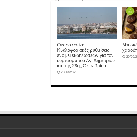
Θεσσαλονίκη:
Μπισκό
Κυκλοφοριακές ρυθμίσεις
χαρούπ
ενόψει εκδηλώσεων για τον
29/09/
εορτασμό του Αγ. Δημητρίου
και της 28ης Οκτωβρίου
23/10/2025