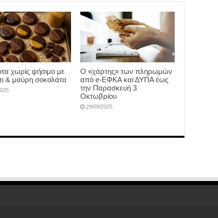
τα χωρίς ψήσιμο με
Ο «χάρτης» των πληρωμών
ι & μαύρη σοκολάτα
από e-ΕΦΚΑ και ΔΥΠΑ έως
την Παρασκευή 3
2025
Οκτωβρίου
29/09/2025