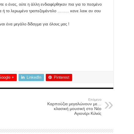
τε ο ένας, ούτε η άλλη ενδιαφέρθηκαν πια για το πεσμένο
μα ή το λερωμένο τραπεζομάντιλο ……… κανε λαικ αν σου
ίναι ένα μεγάλο δίδαγμα για όλους μας !
Google +
LinkedIn
Pinterest
Επόμενο
Καρπούζια μεγαλώνουν με…
κλασική μουσική στο Νέο
Αγιονέρι Κιλκίς