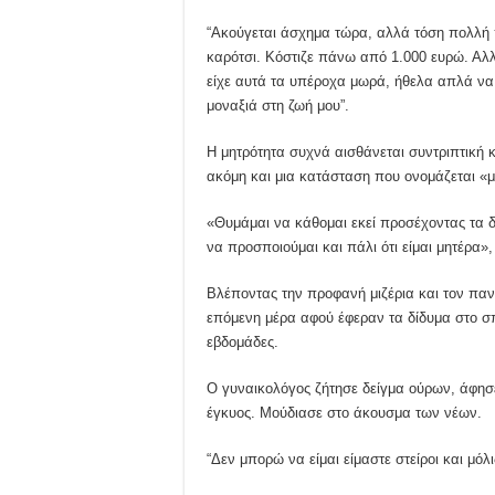
“Ακούγεται άσχημα τώρα, αλλά τόση πολλή π
καρότσι. Κόστιζε πάνω από 1.000 ευρώ. Αλ
είχε αυτά τα υπέροχα μωρά, ήθελα απλά να 
μοναξιά στη ζωή μου”.
Η μητρότητα συχνά αισθάνεται συντριπτική κ
ακόμη και μια κατάσταση που ονομάζεται «μ
«Θυμάμαι να κάθομαι εκεί προσέχοντας τα δ
να προσποιούμαι και πάλι ότι είμαι μητέρα», 
Βλέποντας την προφανή μιζέρια και τον πανι
επόμενη μέρα αφού έφεραν τα δίδυμα στο σπί
εβδομάδες.
Ο γυναικολόγος ζήτησε δείγμα ούρων, άφησε
έγκυος. Μούδιασε στο άκουσμα των νέων.
“Δεν μπορώ να είμαι είμαστε στείροι και μόλι