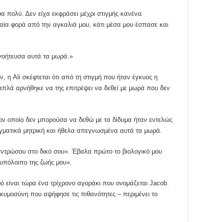
α πολύ. Δεν είχα εκφράσει μέχρι στιγμής κανένα
αία φορά από την αγκαλιά μου, κάτι μέσα μου έσπασε και
ογοήτευσα αυτά τα μωρά.»
 η Ali σκέφτεται ότι από τη στιγμή που ήταν έγκυος η
απλά αρνήθηκε να της επιτρέψει να δεθεί με μωρά που δεν
τον οποίο δεν μπορούσα να δεθώ με τα δίδυμα ήταν εντελώς
γματικά μητρική και ήθελα απεγνωσμένα αυτά τα μωρά.
εντρώσου στο δικό σου». Έβαλα πρώτο το βιολογικό μου
 υπόλοιπο της ζωής μου».
ό είναι τώρα ένα τρίχρονο αγοράκι που ονομάζεται Jacob.
εγκυμοσύνη που αψήφησε τις πιθανότητες – περιμένει το