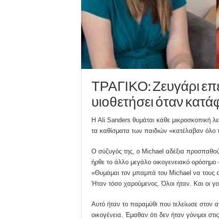
ΤΡΑΓΙΚΟ: Ζευγάρι επέ
υιοθετήσει όταν κατάφ
Η Ali Sanders θυμάται κάθε μικροσκοπική λε
τα καθίσματα των παιδιών «κατέλαβαν όλο τ
Ο σύζυγός της, ο Michael αδέξια προσπαθούσ
ήρθε το άλλο μεγάλο οικογενειακό ορόσημο 
«Θυμάμαι τον μπαμπά του Michael να τους σ
Ήταν τόσο χαρούμενος. Όλοι ήταν. Και οι γο
Αυτό ήταν το παραμύθι που τελείωσε στον αγ
οικογένεια. Έμαθαν ότι δεν ήταν γόνιμοι στι