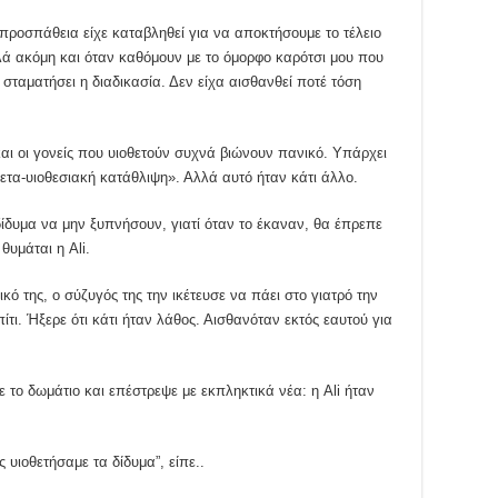
ροσπάθεια είχε καταβληθεί για να αποκτήσουμε το τέλειο
λά ακόμη και όταν καθόμουν με το όμορφο καρότσι μου που
σταματήσει η διαδικασία. Δεν είχα αισθανθεί ποτέ τόση
αι οι γονείς που υιοθετούν συχνά βιώνουν πανικό. Υπάρχει
ετα-υιοθεσιακή κατάθλιψη». Αλλά αυτό ήταν κάτι άλλο.
ίδυμα να μην ξυπνήσουν, γιατί όταν το έκαναν, θα έπρεπε
θυμάται η Ali.
κό της, ο σύζυγός της την ικέτευσε να πάει στο γιατρό την
τι. Ήξερε ότι κάτι ήταν λάθος. Αισθανόταν εκτός εαυτού για
 το δωμάτιο και επέστρεψε με εκπληκτικά νέα: η Ali ήταν
ς υιοθετήσαμε τα δίδυμα”, είπε..