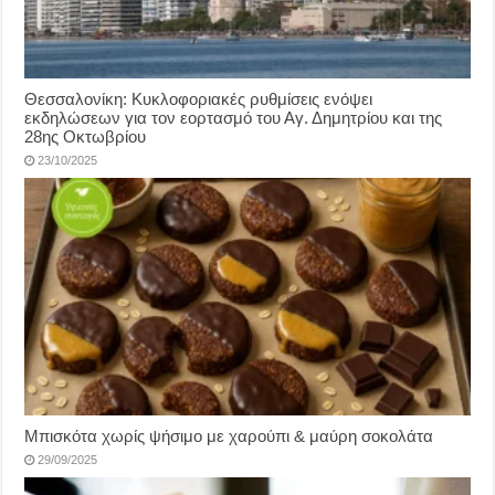
Θεσσαλονίκη: Κυκλοφοριακές ρυθμίσεις ενόψει
εκδηλώσεων για τον εορτασμό του Αγ. Δημητρίου και της
28ης Οκτωβρίου
23/10/2025
Μπισκότα χωρίς ψήσιμο με χαρούπι & μαύρη σοκολάτα
29/09/2025