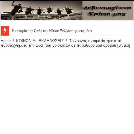
Η ιστορία της ζωής του Νίκου Ξυλούρη γίνεται θεατρική π
Home
/
ΚΟΙΝΩΝΙΑ - ΕΚΔΗΛΩΣΕΙΣ
/
Τρίχρονος τραυματίστηκε από
πυροτεχνήματα την ώρα που βρισκόταν σε παράθυρο 6ου ορόφου [βίντεο]