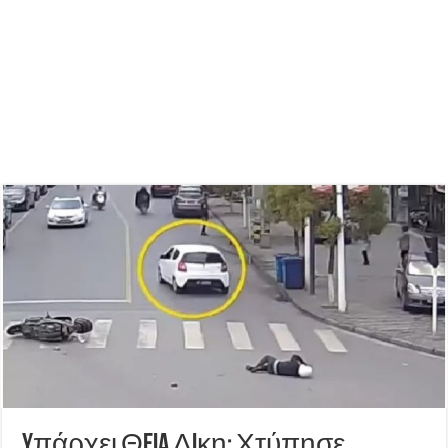
Yπάρχει ΘEIA Δiκη: Χτύπησε