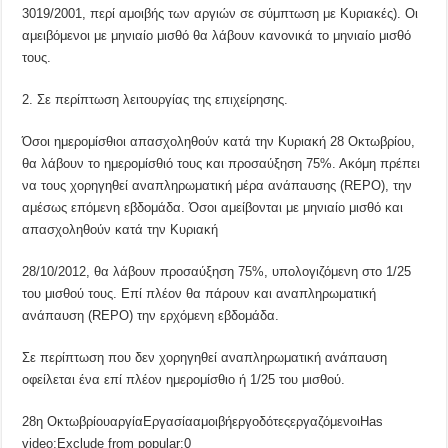
3019/2001, περί αμοιβής των αργιών σε σύμπτωση με Κυριακές). Οι
αμειβόμενοι με μηνιαίο μισθό θα λάβουν κανονικά το μηνιαίο μισθό
τους.
2. Σε περίπτωση λειτουργίας της επιχείρησης.
Όσοι ημερομίσθιοι απασχοληθούν κατά την Κυριακή 28 Οκτωβρίου,
θα λάβουν το ημερομίσθιό τους και προσαύξηση 75%. Ακόμη πρέπει
να τους χορηγηθεί αναπληρωματική μέρα ανάπαυσης (REPO), την
αμέσως επόμενη εβδομάδα. Όσοι αμείβονται με μηνιαίο μισθό και
απασχοληθούν κατά την Κυριακή
28/10/2012, θα λάβουν προσαύξηση 75%, υπολογιζόμενη στο 1/25
του μισθού τους. Επί πλέον θα πάρουν και αναπληρωματική
ανάπαυση (REPO) την ερχόμενη εβδομάδα.
Σε περίπτωση που δεν χορηγηθεί αναπληρωματική ανάπαυση
οφείλεται ένα επί πλέον ημερομίσθιο ή 1/25 του μισθού.
28η ΟκτωβρίουαργίαΕργασίααμοιβήεργοδότεςεργαζόμενοιHas
video:Exclude from popular:0