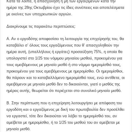
Κατά τα λοιπά, η απασχόληση ή μη των εργαζομένων κατά την
ημέρα της 28ης Οκτωβρίου έχει τις ίδιες συνέπειες και αποτελέσματα
με εκείνες των υποχρεωτικών αργιών.
Διακρίνουμε τις παρακάτω περιπτώσεις:
Α. Αν ο εργοδότης αποφασίσει τη λειτουργία της επιχείρησής του, θα
καταβάλει σ’ όλους τους εργαζόμενους που θ’ απασχοληθούν την
ημέρα αυτή, (υπαλλήλους ή εργάτες) προσαύξηση 75%, η οποία θα
υπολογιστεί στο 1/25 του νόμιμου μηνιαίου μισθού, προκειμένου για
τους αμειβόμενους με μηνιαίο μισθό ή στο νόμιμο ημερομίσθιό τους,
προκειμένου για τους αμειβόμενους με ημερομίσθιο. Οι ημερομίσθιοι,
θα πάρουν και το καταβαλλόμενο ημερομίσθιό τους, ενώ αντίθετα, οι
αμειβόμενοι με μηνιαίο μισθό δεν το δικαιούνται, γιατί ο μισθός της
ημέρας αυτής, θεωρείται ότι περιέχεται στο συνολικό μηνιαίο μισθό.
Β. Στην περίπτωση που η επιχείρηση λειτουργήσει με απόφαση του
εργοδότη και ο εργαζόμενος με δική του πρωτοβουλία δεν προσέλθει
να εργαστεί, τότε δεν δικαιούται να λάβει το ημερομίσθιό του, αν
αμείβεται με ημερομίσθιο, ή το 1/25 του μισθού του αν αμείβεται με
μηνιαίο μισθό.