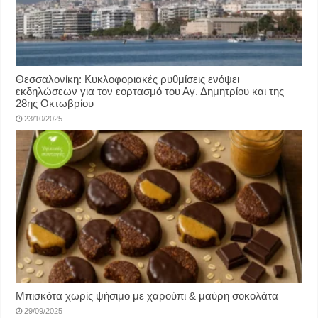
Θεσσαλονίκη: Κυκλοφοριακές ρυθμίσεις ενόψει
εκδηλώσεων για τον εορτασμό του Αγ. Δημητρίου και της
28ης Οκτωβρίου
23/10/2025
Μπισκότα χωρίς ψήσιμο με χαρούπι & μαύρη σοκολάτα
29/09/2025