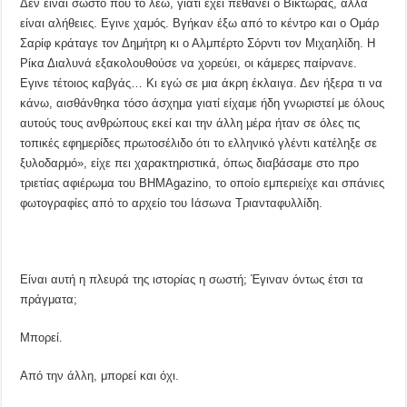
Δεν είναι σωστό που το λέω, γιατί έχει πεθάνει ο Βίκτωρας, αλλά
είναι αλήθειες. Εγινε χαμός. Βγήκαν έξω από το κέντρο και ο Ομάρ
Σαρίφ κράταγε τον Δημήτρη κι ο Αλμπέρτο Σόρντι τον Μιχαηλίδη. Η
Ρίκα Διαλυνά εξακολουθούσε να χορεύει, οι κάμερες παίρνανε.
Εγινε τέτοιος καβγάς… Κι εγώ σε μια άκρη έκλαιγα. Δεν ήξερα τι να
κάνω, αισθάνθηκα τόσο άσχημα γιατί είχαμε ήδη γνωριστεί με όλους
αυτούς τους ανθρώπους εκεί και την άλλη μέρα ήταν σε όλες τις
τοπικές εφημερίδες πρωτοσέλιδο ότι το ελληνικό γλέντι κατέληξε σε
ξυλοδαρμό», είχε πει χαρακτηριστικά, όπως διαβάσαμε στο προ
τριετίας αφιέρωμα του ΒΗΜΑgazino, το οποίο εμπεριείχε και σπάνιες
φωτογραφίες από το αρχείο του Ιάσωνα Τριανταφυλλίδη.
Είναι αυτή η πλευρά της ιστορίας η σωστή; Έγιναν όντως έτσι τα
πράγματα;
Μπορεί.
Από την άλλη, μπορεί και όχι.