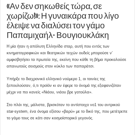
«Αν δεν σηκωθείς τώρα, σε
χωρίζω!»: Η γυναικάρα που λίγο
έλειψε να διαλύσει τον γάμο
Παπαμιχαήλ- Βουγιουκλάκη
Η μία ήταν η απόλυτη Ελληνίδα σταρ, αυτή που εντός των
κινηματογραφικών και θεατρικών τειχών ουδείς μπορούσε ν’
αμφισβητήσει τα πρωτεία της, εκείνη που κάθε τη βήμα προκαλούσε
απανωτούς σεισμούς στον κύκλο των παπαράτσι.
Υπήρξε το διαχρονικό ελληνικό νούμερο 1, οι ταινίες της
ξεπουλούσαν, ό,τι προϊόν κι αν έφερε το όνομά της εξαφανιζόταν
μέχρι να πει κανείς «Νιάου, νιάου βρε γατούλα».
Στο πλάι της, μάλιστα, βρισκόταν το αντίστοιχο νο1 του αντρικού
star-system, ένα όνομα εξίσου «βαρύ» με το δικό της, που μετέτρεπε
το γάμο τους σε κάτι σαν κοσμοϊστορικό γεγονός.