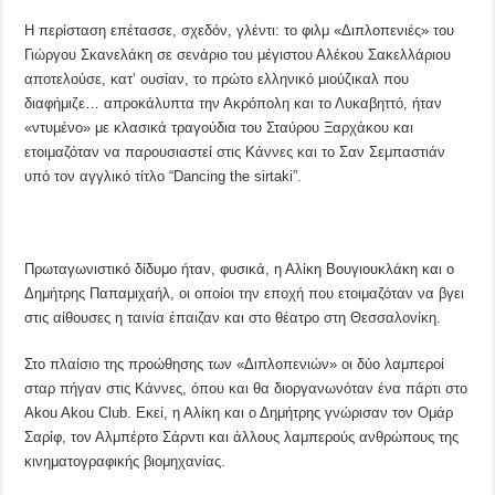
Η περίσταση επέτασσε, σχεδόν, γλέντι: το φιλμ «Διπλοπενιές» του
Γιώργου Σκανελάκη σε σενάριο του μέγιστου Αλέκου Σακελλάριου
αποτελούσε, κατ’ ουσίαν, το πρώτο ελληνικό μιούζικαλ που
διαφήμιζε… απροκάλυπτα την Ακρόπολη και το Λυκαβηττό, ήταν
«ντυμένο» με κλασικά τραγούδια του Σταύρου Ξαρχάκου και
ετοιμαζόταν να παρουσιαστεί στις Κάννες και το Σαν Σεμπαστιάν
υπό τον αγγλικό τίτλο “Dancing the sirtaki”.
Πρωταγωνιστικό δίδυμο ήταν, φυσικά, η Αλίκη Βουγιουκλάκη και ο
Δημήτρης Παπαμιχαήλ, οι οποίοι την εποχή που ετοιμαζόταν να βγει
στις αίθουσες η ταινία έπαιζαν και στο θέατρο στη Θεσσαλονίκη.
Στο πλαίσιο της προώθησης των «Διπλοπενιών» οι δύο λαμπεροί
σταρ πήγαν στις Κάννες, όπου και θα διοργανωνόταν ένα πάρτι στο
Akou Akou Club. Εκεί, η Αλίκη και ο Δημήτρης γνώρισαν τον Ομάρ
Σαρίφ, τον Αλμπέρτο Σάρντι και άλλους λαμπερούς ανθρώπους της
κινηματογραφικής βιομηχανίας.