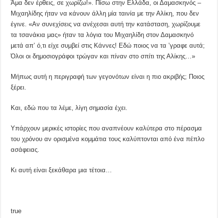
Άμα δεν έρθεις, σε χωρίζω!». Πίσω στην Ελλάδα, οι Δαμασκηνός –
Μιχαηλίδης ήταν να κάνουν άλλη μία ταινία με την Αλίκη, που δεν
έγινε. «Αν συνεχίσεις να ανέχεσαι αυτή την κατάσταση, χωρίζουμε
τα τσανάκια μας» ήταν τα λόγια του Μιχαηλίδη στον Δαμασκηνό
μετά απ’ ό,τι είχε συμβεί στις Κάννες! Εδώ ποιος να τα ’γραφε αυτά;
Όλοι οι δημοσιογράφοι τρώγαν και πίναν στο σπίτι της Αλίκης…»
Μήπως αυτή η περιγραφή των γεγονότων είναι η πιο ακριβής; Ποιος
ξέρει.
Και, εδώ που τα λέμε, λίγη σημασία έχει.
Υπάρχουν μερικές ιστορίες που αναπνέουν καλύτερα στο πέρασμα
του χρόνου αν ορισμένα κομμάτια τους καλύπτονται από ένα πέπλο
ασάφειας.
Κι αυτή είναι ξεκάθαρα μια τέτοια…
true