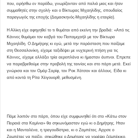
που, ειρήσθω εν παρόδω, γνωρίζονταν από παλιά μιας και ήταν
συμμαθητές στην σχολή- και ο Βίκτωρας Μιχαηλίδης, σπουδαίος
παραγωγός της εποχής (Δαμασκηνός-Μιχαηλίδης η εταιρία).
Η Αλίκη είχε αφηγηθεί το τι θυμάται από εκείνη την βραδιά: «Από τις
Κάννες θυμάμαι τον καβγά του Παπαμιχαήλ με τον Βίκτωρα
Μιχαηλίδη. Ο Δημήτρης κι εγώ, μετά την παράσταση που παίζαμε
στη Θεσσαλονίκη, είχαμε ταξιδέψει με νυχτερινή πτήση για τις
Κάννες, είχαμε αλλάξει τρία αεροπλάνα κι ήμασταν άυπνοι. Επρεπε
να παραβρεθούμε στην προβολή της ταινίας και στο πάρτι μετά. Εκεί
γνώρισα και τον Ομάρ Σαρίφ, τον Ροκ Χάτσον και άλλους. Είδα κι
από κοντά τη Ρίτα Χέιγουορθ, μεθυσμένη.
Πάμε λοιπόν στο πάρτι, όπου είχε συμφωνηθεί ότι στο «Κάτω στον
Πειραιά στα Καμίνια» θα σηκωνόμασταν εγώ κι ο Δημήτρης. Ηταν
και η Μανταλένα, η τραγουδίστρια, κι ο Ζαμπέτας. Αρχισε ο
Ζαμπέτας να παίζει, σηκώθηκε ο Δημήτρης να χορέψει ζεϊμπέκικο,