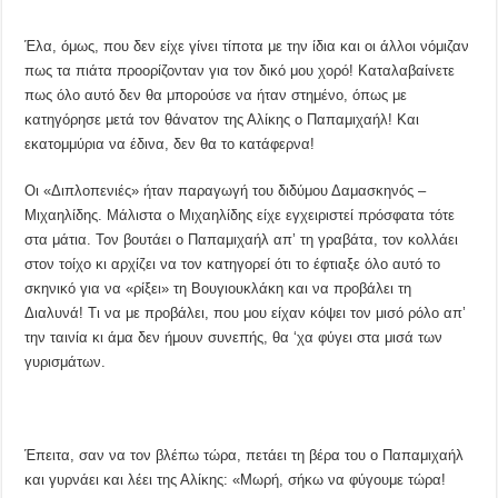
Έλα, όμως, που δεν είχε γίνει τίποτα με την ίδια και οι άλλοι νόμιζαν
πως τα πιάτα προορίζονταν για τον δικό μου χορό! Καταλαβαίνετε
πως όλο αυτό δεν θα μπορούσε να ήταν στημένο, όπως με
κατηγόρησε μετά τον θάνατον της Αλίκης ο Παπαμιχαήλ! Και
εκατομμύρια να έδινα, δεν θα το κατάφερνα!
Οι «Διπλοπενιές» ήταν παραγωγή του διδύμου Δαμασκηνός –
Μιχαηλίδης. Μάλιστα ο Μιχαηλίδης είχε εγχειριστεί πρόσφατα τότε
στα μάτια. Τον βουτάει ο Παπαμιχαήλ απ’ τη γραβάτα, τον κολλάει
στον τοίχο κι αρχίζει να τον κατηγορεί ότι το έφτιαξε όλο αυτό το
σκηνικό για να «ρίξει» τη Βουγιουκλάκη και να προβάλει τη
Διαλυνά! Τι να με προβάλει, που μου είχαν κόψει τον μισό ρόλο απ’
την ταινία κι άμα δεν ήμουν συνεπής, θα ‘χα φύγει στα μισά των
γυρισμάτων.
Έπειτα, σαν να τον βλέπω τώρα, πετάει τη βέρα του ο Παπαμιχαήλ
και γυρνάει και λέει της Αλίκης: «Μωρή, σήκω να φύγουμε τώρα!