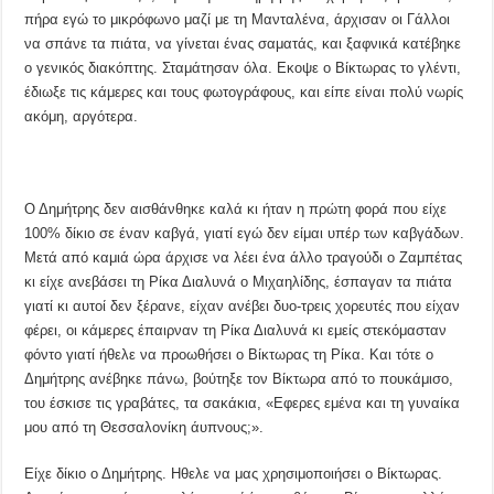
πήρα εγώ το μικρόφωνο μαζί με τη Μανταλένα, άρχισαν οι Γάλλοι
να σπάνε τα πιάτα, να γίνεται ένας σαματάς, και ξαφνικά κατέβηκε
ο γενικός διακόπτης. Σταμάτησαν όλα. Εκοψε ο Βίκτωρας το γλέντι,
έδιωξε τις κάμερες και τους φωτογράφους, και είπε είναι πολύ νωρίς
ακόμη, αργότερα.
Ο Δημήτρης δεν αισθάνθηκε καλά κι ήταν η πρώτη φορά που είχε
100% δίκιο σε έναν καβγά, γιατί εγώ δεν είμαι υπέρ των καβγάδων.
Μετά από καμιά ώρα άρχισε να λέει ένα άλλο τραγούδι ο Ζαμπέτας
κι είχε ανεβάσει τη Ρίκα Διαλυνά ο Μιχαηλίδης, έσπαγαν τα πιάτα
γιατί κι αυτοί δεν ξέρανε, είχαν ανέβει δυο-τρεις χορευτές που είχαν
φέρει, οι κάμερες έπαιρναν τη Ρίκα Διαλυνά κι εμείς στεκόμασταν
φόντο γιατί ήθελε να προωθήσει ο Βίκτωρας τη Ρίκα. Και τότε ο
Δημήτρης ανέβηκε πάνω, βούτηξε τον Βίκτωρα από το πουκάμισο,
του έσκισε τις γραβάτες, τα σακάκια, «Εφερες εμένα και τη γυναίκα
μου από τη Θεσσαλονίκη άυπνους;».
Είχε δίκιο ο Δημήτρης. Ηθελε να μας χρησιμοποιήσει ο Βίκτωρας.