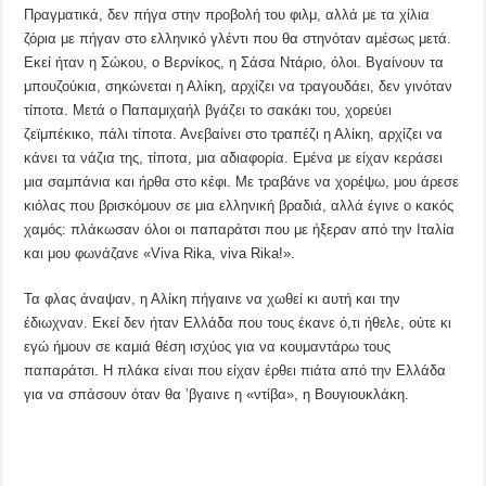
Πραγματικά, δεν πήγα στην προβολή του φιλμ, αλλά με τα χίλια
ζόρια με πήγαν στο ελληνικό γλέντι που θα στηνόταν αμέσως μετά.
Εκεί ήταν η Σώκου, ο Βερνίκος, η Σάσα Ντάριο, όλοι. Βγαίνουν τα
μπουζούκια, σηκώνεται η Αλίκη, αρχίζει να τραγουδάει, δεν γινόταν
τίποτα. Μετά ο Παπαμιχαήλ βγάζει το σακάκι του, χορεύει
ζεϊμπέκικο, πάλι τίποτα. Ανεβαίνει στο τραπέζι η Αλίκη, αρχίζει να
κάνει τα νάζια της, τίποτα, μια αδιαφορία. Εμένα με είχαν κεράσει
μια σαμπάνια και ήρθα στο κέφι. Με τραβάνε να χορέψω, μου άρεσε
κιόλας που βρισκόμουν σε μια ελληνική βραδιά, αλλά έγινε ο κακός
χαμός: πλάκωσαν όλοι οι παπαράτσι που με ήξεραν από την Ιταλία
και μου φωνάζανε «Viva Rika, viva Rika!».
Τα φλας άναψαν, η Αλίκη πήγαινε να χωθεί κι αυτή και την
έδιωχναν. Εκεί δεν ήταν Ελλάδα που τους έκανε ό,τι ήθελε, ούτε κι
εγώ ήμουν σε καμιά θέση ισχύος για να κουμαντάρω τους
παπαράτσι. Η πλάκα είναι που είχαν έρθει πιάτα από την Ελλάδα
για να σπάσουν όταν θα ’βγαινε η «ντίβα», η Βουγιουκλάκη.