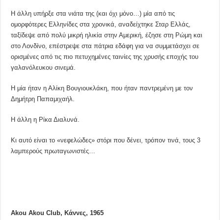
Η άλλη υπήρξε στα νιάτα της (και όχι μόνο…) μία από τις
ομορφότερες Ελληνίδες στα χρονικά, αναδείχτηκε Σταρ Ελλάς,
ταξίδεψε από πολύ μικρή ηλικία στην Αμερική, έζησε στη Ρώμη και
στο Λονδίνο, επέστρεψε στα πάτρια εδάφη για να συμμετάσχει σε
ορισμένες από τις πιο πετυχημένες ταινίες της χρυσής εποχής του
γαλανόλευκου σινεμά.
Η μία ήταν η Αλίκη Βουγιουκλάκη, που ήταν παντρεμένη με τον
Δημήτρη Παπαμιχαήλ.
Η άλλη η Ρίκα Διαλυνά.
Κι αυτό είναι το «νεφελώδες» στόρι που δένει, τρόπον τινά, τους 3
λαμπερούς πρωταγωνιστές…
Akou Akou Club, Κάννες, 1965