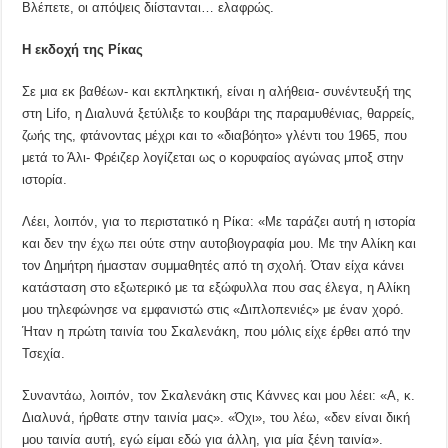
Βλέπετε, οι απόψεις διίστανται… ελαφρώς.
Η εκδοχή της Ρίκας
Σε μια εκ βαθέων- και εκπληκτική, είναι η αλήθεια- συνέντευξή της
στη Lifo, η Διαλυνά ξετύλιξε το κουβάρι της παραμυθένιας, θαρρείς,
ζωής της, φτάνοντας μέχρι και το «διαβόητο» γλέντι του 1965, που
μετά το Άλι- Φρέιζερ λογίζεται ως ο κορυφαίος αγώνας μποξ στην
ιστορία.
Λέει, λοιπόν, για το περιστατικό η Ρίκα: «Με ταράζει αυτή η ιστορία
και δεν την έχω πει ούτε στην αυτοβιογραφία μου. Με την Αλίκη και
τον Δημήτρη ήμασταν συμμαθητές από τη σχολή. Όταν είχα κάνει
κατάσταση στο εξωτερικό με τα εξώφυλλα που σας έλεγα, η Αλίκη
μου τηλεφώνησε να εμφανιστώ στις «Διπλοπενιές» με έναν χορό.
Ήταν η πρώτη ταινία του Σκαλενάκη, που μόλις είχε έρθει από την
Τσεχία.
Συναντάω, λοιπόν, τον Σκαλενάκη στις Κάννες και μου λέει: «Α, κ.
Διαλυνά, ήρθατε στην ταινία μας». «Όχι», του λέω, «δεν είναι δική
μου ταινία αυτή, εγώ είμαι εδώ για άλλη, για μία ξένη ταινία».