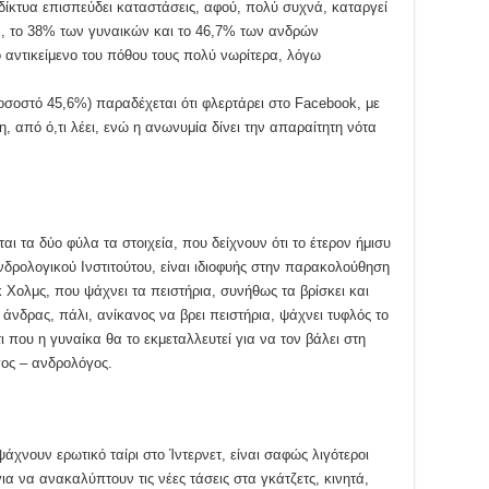
 δίκτυα επισπεύδει καταστάσεις, αφού, πολύ συχνά, καταργεί
, το 38% των γυναικών και το 46,7% των ανδρών
 αντικείμενο του πόθου τους πολύ νωρίτερα, λόγω
σοστό 45,6%) παραδέχεται ότι φλερτάρει στο Facebook, με
, από ό,τι λέει, ενώ η ανωνυμία δίνει την απαραίτητη νότα
ται τα δύο φύλα τα στοιχεία, που δείχνουν ότι το έτερον ήμισυ
νδρολογικού Ινστιτούτου, είναι ιδιοφυής στην παρακολούθηση
Χολμς, που ψάχνει τα πειστήρια, συνήθως τα βρίσκει και
άνδρας, πάλι, ανίκανος να βρει πειστήρια, ψάχνει τυφλός το
ι που η γυναίκα θα το εκμεταλλευτεί για να τον βάλει στη
γος – ανδρολόγος.
χνουν ερωτικό ταίρι στο Ίντερνετ, είναι σαφώς λιγότεροι
ια να ανακαλύπτουν τις νέες τάσεις στα γκάτζετς, κινητά,