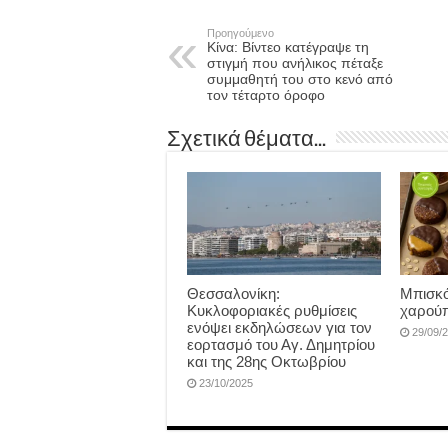
Προηγούμενο
Κίνα: Βίντεο κατέγραψε τη
στιγμή που ανήλικος πέταξε
συμμαθητή του στο κενό από
τον τέταρτο όροφο
Σχετικά θέματα...
Θεσσαλονίκη:
Μπισκό
Κυκλοφοριακές ρυθμίσεις
χαρούπ
ενόψει εκδηλώσεων για τον
29/09/
εορτασμό του Αγ. Δημητρίου
και της 28ης Οκτωβρίου
23/10/2025