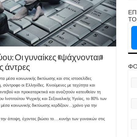
ΕΠ
ΤΟ 
ύου: Οι γυναίκες «ψάχνονται»
ς άντρες
ΦΟ
στα μέσα κοινωνικής δικτύωσης και στις ιστοσελίδες
, σύντροφο οι Ελληνίδες. Κινούμενες με ταχύτητα και
τεβού και προκαταρκτικά και αναζητούν κατευθείαν τη
ου Ινστιτούτου Ψυχικής και Σεξουαλικής Υγείας, το 80% των
 μέσα κοινωνικής δικτύωσης κερδίζουν…χρόνο για την
 την άποψη, έχοντας βιώσει το….κυνήγι των γυναικών στις