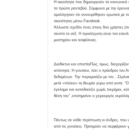
Η οικειότητα που δημιουργούν τα κοινωνικά
τα πρώτα ραντεβού. Σύμφωνα με την έρευνα
ομολόγησαν ότι συνευρέθηκαν ερωτικά με το
οικειότητας μέσω Facebook.
Άλλωστε σχεδόν ένας στους δύο χρήστες (πο
σκοπό το σεξ. Η προσέγγιση είναι πιο εύκολη
μυστηρίου και ασφάλειας.
Διαδίκτυο και απιστίαΠώς, όμως, διαχειρίζον
απίστησε; Η γυναίκα, λέει ο πρόεδρος του Α
δεδομένων. Την παρομοιάζει με τον…Σέρλοκ 
μετά «πλέκει» τη θεωρία γύρω από αυτά. “Ο 
έγκλημα και καταδικάζει χωρίς τεκμήρια, κάτ
θέση του” ,επισημαίνει ο χειρουργός ουρολό
Πάντως σε κάθε περίπτωση οι άνδρες, που ψά
από τις γυναίκες. Προτιμούν να σερφάρουν γ