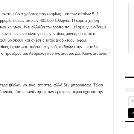
 εκατομμύρια χρήστες παγκοσμίως – εκ των οποίων 5, 1
τομμύρια εκ των οποίων 401.000 Έλληνες. Η ευρεία χρήση
των κινητών, έχει αλλάξει τον τρόπο που μιλάμε, γνωρίζουμε
ρνετ τείνει να είναι για τις γυναίκες μονόδρομος σε ότι
άλι βρίσκουν και σχέσεις εκτός Διαδικτύου, αφού,
αίκες έχουν «εκπαιδεύσει» γενιές ανδρών στην… αταξία.
ί ο πρόεδρος του Ανδρολογικού Ινστιτούτου Δρ. Κωνσταντίνος
ότερα ήθελαν να είναι άπιστες, αλλά δεν μπορούσαν. Τώρα
 ιδανικός τόπος συνάντησης των εραστών, αφού έχει και την