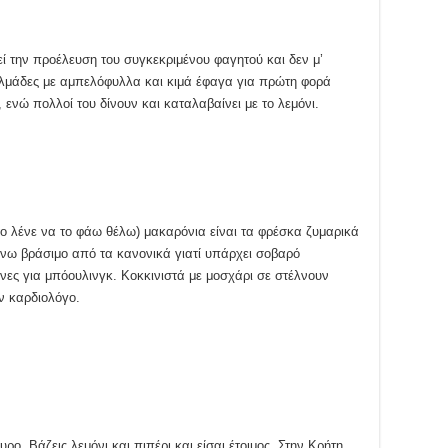
ί την προέλευση του συγκεκριμένου φαγητού και δεν μ’
τολμάδες με αμπελόφυλλα και κιμά έφαγα για πρώτη φορά
, ενώ πολλοί του δίνουν και καταλαβαίνει με το λεμόνι.
 το λένε να το φάω θέλω) μακαρόνια είναι τα φρέσκα ζυμαρικά
ω βράσιμο από τα κανονικά γιατί υπάρχει σοβαρό
ίνες για μπόουλινγκ. Κοκκινιστά με μοσχάρι σε στέλνουν
ν καρδιολόγο.
ρο. Βάζεις λεμόνι και πιπέρι και είσαι έτοιμος. Στην Κρήτη