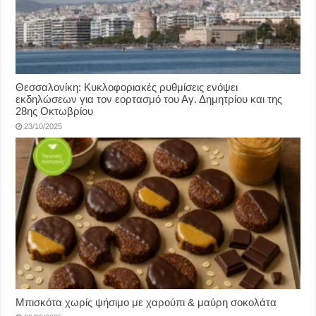
Θεσσαλονίκη: Κυκλοφοριακές ρυθμίσεις ενόψει
εκδηλώσεων για τον εορτασμό του Αγ. Δημητρίου και της
28ης Οκτωβρίου
23/10/2025
Μπισκότα χωρίς ψήσιμο με χαρούπι & μαύρη σοκολάτα