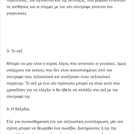
περιπέτειας, του άγνωστου και της έκπληξης, που μοιραία εντείνουν
τις αισθήσεις και οι στιγμές με τον νέο σύντροφο γίνονται πιο
γοητευτικές.
3- Το σεξ
Μπορεί να μην είναι ο κύριος λόγος που απιστούν οι γυναίκες, όμως
υπάρχουν και εκείνες που δεν είναι ικανοποιημένες από τον
σύντροφό τους σεξουαλικά και αναζητούν έναν σεξουαλικό
παρτενέρ. Το σεξ με ένα νέο πρόσωπο μπορεί να είναι αυτό που
χρειαζόταν για να ελέγξει τι θα ήθελε να αλλάξει στο σεξ με τον
σύντροφό της.
4- Η διέξοδος
Είτε για συναισθηματική είτε για σεξουαλική αναπλήρωση, μία νέα
σχέση μπορεί να θεωρηθεί ένα σωσίβιο. Διατηρώντας ή όχι την