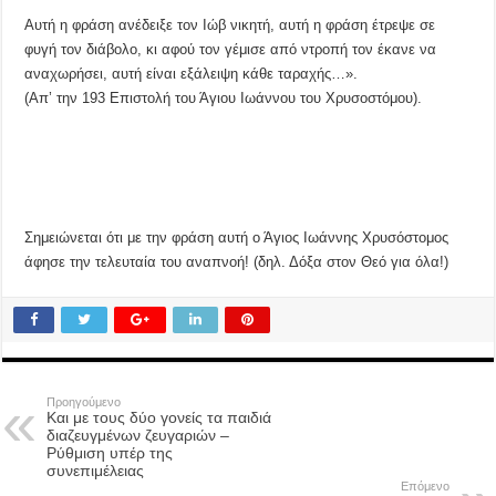
Αυτή η φράση ανέδειξε τον Ιώβ νικητή, αυτή η φράση έτρεψε σε
φυγή τον διάβολο, κι αφού τον γέμισε από ντροπή τον έκανε να
αναχωρήσει, αυτή είναι εξάλειψη κάθε ταραχής…».
(Απ’ την 193 Επιστολή του Άγιου Ιωάννου του Χρυσοστόμου).
Σημειώνεται ότι με την φράση αυτή ο Άγιος Ιωάννης Χρυσόστομος
άφησε την τελευταία του αναπνοή! (δηλ. Δόξα στον Θεό για όλα!)
Προηγούμενο
Και με τους δύο γονείς τα παιδιά
διαζευγμένων ζευγαριών –
Ρύθμιση υπέρ της
συνεπιμέλειας
Επόμενο