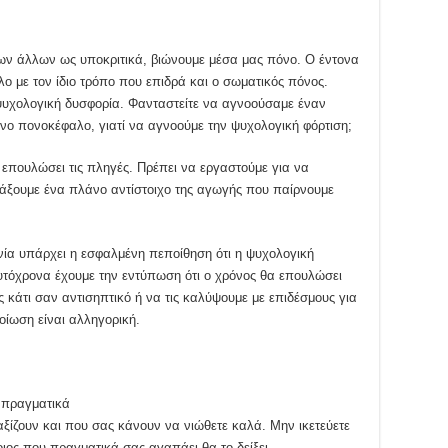
 των άλλων ως υποκριτικά, βιώνουμε μέσα μας πόνο. Ο έντονα
ο με τον ίδιο τρόπο που επιδρά και ο σωματικός πόνος.
 ψυχολογική δυσφορία. Φανταστείτε να αγνοούσαμε έναν
νο πονοκέφαλο, γιατί να αγνοούμε την ψυχολογική φόρτιση;
επουλώσει τις πληγές. Πρέπει να εργαστούμε για να
ιάξουμε ένα πλάνο αντίστοιχο της αγωγής που παίρνουμε
ωνία υπάρχει η εσφαλμένη πεποίθηση ότι η ψυχολογική
υτόχρονα έχουμε την εντύπωση ότι ο χρόνος θα επουλώσει
 κάτι σαν αντισηπτικό ή να τις καλύψουμε με επιδέσμους για
ίωση είναι αλληγορική.
 πραγματικά
ίζουν και που σας κάνουν να νιώθετε καλά. Μην ικετεύετε
ιος που πραγματικά σας αγαπάει θα το δείξει.