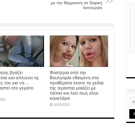
με την θέρμανση σε διαρκή
λειτουργία
ητος βγάζει
Φοιτήτρια από την
σια και απλώνει τις
Βουλγαρία εθισμένη στα
ς του για να…
προθέματα έκανε τα χείλια
αστεί στο γεμάτο
της τεράστια μοιάζει με
πάπια και λέει πως είναι
κουκλάρα
2023
16/03/2023