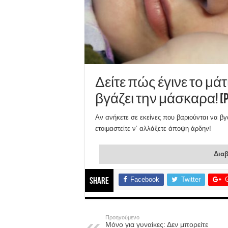
Δείτε πώς έγινε το μά
βγάζει την μάσκαρα! [p
Αν ανήκετε σε εκείνες που βαριούνται να βγά
ετοιμαστείτε ν’ αλλάξετε άποψη άρδην!
Διαβ
Facebook
Twitter
Share
Προηγούμενο
Μόνο για γυναίκες: Δεν μπορείτε