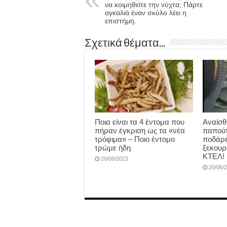
να κοιμηθείτε την νύχτα; Πάρτε
αγκαλιά έναν σκύλο λέει η
επιστήμη.
Σχετικά θέματα...
Ποια είναι τα 4 έντομα που
Αναίσθ
πήραν έγκριση ως τα «νέα
παπούτ
τρόφιμα» – Ποιο έντομο
ποδάρε
τρώμε ήδη
ξεκουρ
ΚΤΕΛ!
20/06/2023
20/06/