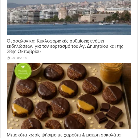
Θεσσαλονίκη: Κυκλοφοριακές ρυθμίσεις ενόψει
εκδηλώσεων για τον εορτασμό του Αγ. Δημητρίου και της
28ης Οκτωβρίου
23/10/2025
Μπισκότα χωρίς ψήσιμο με χαρούπι & μαύρη σοκολάτα