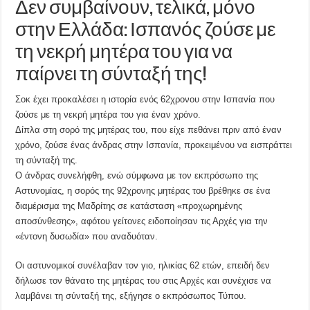
Δεν συμβαίνουν, τελικά, μόνο
στην Ελλάδα: Ισπανός ζούσε με
τη νεκρή μητέρα του για να
παίρνει τη σύνταξή της!
Σοκ έχει προκαλέσει η ιστορία ενός 62χρονου στην Ισπανία που
ζούσε με τη νεκρή μητέρα του για έναν χρόνο.
Δίπλα στη σορό της μητέρας του, που είχε πεθάνει πριν από έναν
χρόνο, ζούσε ένας άνδρας στην Ισπανία, προκειμένου να εισπράττει
τη σύνταξή της.
Ο άνδρας συνελήφθη, ενώ σύμφωνα με τον εκπρόσωπο της
Αστυνομίας, η σορός της 92χρονης μητέρας του βρέθηκε σε ένα
διαμέρισμα της Μαδρίτης σε κατάσταση «προχωρημένης
αποσύνθεσης», αφότου γείτονες ειδοποίησαν τις Αρχές για την
«έντονη δυσωδία» που αναδυόταν.
Οι αστυνομικοί συνέλαβαν τον γιο, ηλικίας 62 ετών, επειδή δεν
δήλωσε τον θάνατο της μητέρας του στις Αρχές και συνέχισε να
λαμβάνει τη σύνταξή της, εξήγησε ο εκπρόσωπος Τύπου.