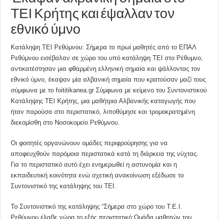
ΤΕΙ Κρήτης και έψαλλαν τον
εθνικό ύμνο
Κατάληψη ΤΕΙ Ρεθύμνου: Σήμερα το πρωί μαθητές από το ΕΠΑΛ
Ρεθύμνου εισέβαλαν σε χώρο του υπό κατάληψη ΤΕΙ στο Ρέθυμνο,
αντικατέστησαν μια φθαρμένη ελληνική σημαία και ψάλλοντας τον
εθνικό ύμνο, έκαψαν μία αλβανική σημαία που κρατούσαν μαζί τους
σύμφωνα με το foititikanea.gr Σύμφωνα με κείμενο του Συντονιστικού
Κατάληψης ΤΕΙ Κρήτης, μια μαθήτρια Αλβανικής καταγωγής που
ήταν παρούσα στο περιστατικό, λιποθύμησε και τρομοκρατημένη
διεκομίσθη στο Νοσοκομείο Ρεθύμνου.
Οι φοιτητές οργανώνουν ομάδες περιφρούρησης για να
αποφευχθούν παρόμοια περιστατικά κατά τη διάρκεια της νύχτας.
Για το περιστατικό αυτό έχει ενημερωθεί η αστυνομία και η
εκπαιδευτική κοινότητα ενώ σχετική ανακοίνωση εξέδωσε το
Συντονιστικό της κατάληψης του ΤΕΙ.
To Συντονιστικό της κατάληψης “Σήμερα στο χώρο του Τ.Ε.Ι.
Ρεθύμνου έλαβε χώρα το εξής περιστατικό:Ομάδα μαθητών του