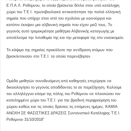
Ε.Π.Α.Λ. Ρεθύμνου, το οποίο βρίσκεται δίπλα στον υπό κατάληψη
χώρο του Τ.Ε.Ι. πρωτοβουλιακά αντικατέστησε την παλιά ελληνική
σημαία που υπήρχε στον ιστό του σχολείου με καινούργια και
κατόπιν έκαψαν μια αλβανική σημαία που είχαν μαζί τους. Το
γεγονός αυτό τρομοκράτησε μαθήτρια Αλβανικής καταγωγής με
αποτέλεσμα την λιποθυμία της και την μεταφορά της στο νοσοκομείο.
Το κάψιμο της σημαίας προκάλεσε την αντίδραση ατόμων που
βρισκόντουσαν στο Τ.Ε.Ι. τα οποία παρενέβησαν.
Ομάδα μαθητών συνοδευόμενη από καθηγητές επιχείρησε να
δικαιολογήσει το γεγονός αποδίδοντας το σε παρεξήγηση. Καλούμε
τον αλληλέγγυο κόσμο της πόλης του Ρεθύμνου να πλαισιώσει τον
κατειλημμένο χώρο του Τ.Ε.Ι. για την βραδινή περιφρούρηση του
χώρου καθώς και τις οποίες δράσεις τις επόμενες ημέρες. ΚΑΜΙΑ
ΑΝΟΧΗ ΣΕ ΦΑΣΙΣΤΙΚΕΣ ΔΡΑΣΕΙΣ Συντονιστικό Κατάληψης Τ.Ε.Ι.
Ρεθύμνου 31/10/2018”