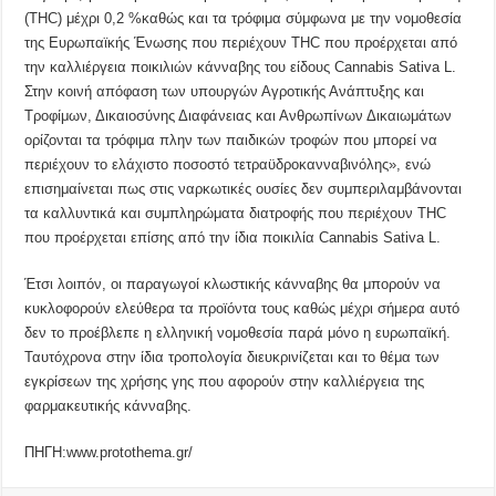
(THC) μέχρι 0,2 %καθώς και τα τρόφιμα σύμφωνα με την νομοθεσία
της Ευρωπαϊκής Ένωσης που περιέχουν THC που προέρχεται από
την καλλιέργεια ποικιλιών κάνναβης του είδους Cannabis Sativa L.
Στην κοινή απόφαση των υπουργών Αγροτικής Ανάπτυξης και
Τροφίμων, Δικαιοσύνης Διαφάνειας και Ανθρωπίνων Δικαιωμάτων
ορίζονται τα τρόφιμα πλην των παιδικών τροφών που μπορεί να
περιέχουν το ελάχιστο ποσοστό τετραϋδροκανναβινόλης», ενώ
επισημαίνεται πως στις ναρκωτικές ουσίες δεν συμπεριλαμβάνονται
τα καλλυντικά και συμπληρώματα διατροφής που περιέχουν THC
που προέρχεται επίσης από την ίδια ποικιλία Cannabis Sativa L.
Έτσι λοιπόν, οι παραγωγοί κλωστικής κάνναβης θα μπορούν να
κυκλοφορούν ελεύθερα τα προϊόντα τους καθώς μέχρι σήμερα αυτό
δεν το προέβλεπε η ελληνική νομοθεσία παρά μόνο η ευρωπαϊκή.
Ταυτόχρονα στην ίδια τροπολογία διευκρινίζεται και το θέμα των
εγκρίσεων της χρήσης γης που αφορούν στην καλλιέργεια της
φαρμακευτικής κάνναβης.
ΠΗΓΗ:www.protothema.gr/