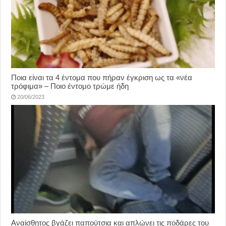
Ποια είναι τα 4 έντομα που πήραν έγκριση ως τα «νέα
τρόφιμα» – Ποιο έντομο τρώμε ήδη
20/06/2023
Αναίσθητος βγάζει παπούτσια και απλώνει τις ποδάρες του