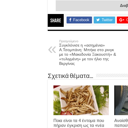
Διαβ
Facebook
Twitter
Share
Προηγούμενο
Συγκλόνισε η «ασημένια»
Α.Τσομπάνη: Μπήκε στο ρινγκ
με το «Μακεδονία Ξακουστή» &
«τυλιγμένη» με τον ήλιο της
Βεργίνας
Σχετικά θέματα...
Ποια είναι τα 4 έντομα που
Αναίσθ
πήραν έγκριση ως τα «νέα
παπούτ