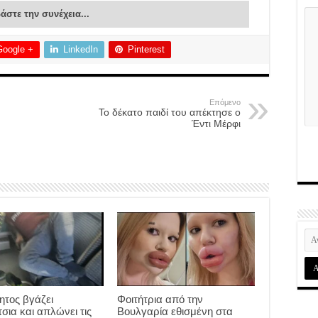
άστε την συνέχεια...
Google +
LinkedIn
Pinterest
Επόμενο
Το δέκατο παιδί του απέκτησε ο
Έντι Μέρφι
ητος βγάζει
Φοιτήτρια από την
σια και απλώνει τις
Βουλγαρία εθισμένη στα