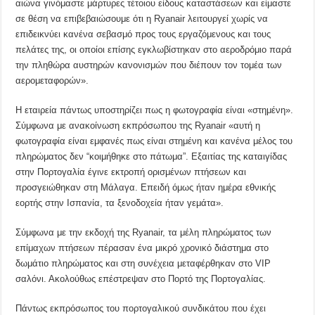
αιώνα γινόμαστε μάρτυρες τέτοιου είδους καταστάσεων και είμαστε
σε θέση να επιβεβαιώσουμε ότι η Ryanair λειτουργεί χωρίς να
επιδεικνύει κανένα σεβασμό προς τους εργαζόμενους και τους
πελάτες της, οι οποίοι επίσης εγκλωβίστηκαν στο αεροδρόμιο παρά
την πληθώρα αυστηρών κανονισμών που διέπουν τον τομέα των
αερομεταφορών».
Η εταιρεία πάντως υποστηρίζει πως η φωτογραφία είναι «στημένη».
Σύμφωνα με ανακοίνωση εκπρόσωπου της Ryanair «αυτή η
φωτογραφία είναι εμφανές πως είναι στημένη και κανένα μέλος του
πληρώματος δεν “κοιμήθηκε στο πάτωμα”. Εξαιτίας της καταιγίδας
στην Πορτογαλία έγινε εκτροπή ορισμένων πτήσεων και
προσγειώθηκαν στη Μάλαγα. Επειδή όμως ήταν ημέρα εθνικής
εορτής στην Ισπανία, τα ξενοδοχεία ήταν γεμάτα».
Σύμφωνα με την εκδοχή της Ryanair, τα μέλη πληρώματος των
επίμαχων πτήσεων πέρασαν ένα μικρό χρονικό διάστημα στο
δωμάτιο πληρώματος και στη συνέχεια μεταφέρθηκαν στο VIP
σαλόνι. Ακολούθως επέστρεψαν στο Πορτό της Πορτογαλίας.
Πάντως εκπρόσωπος του πορτογαλικού συνδικάτου που έχει