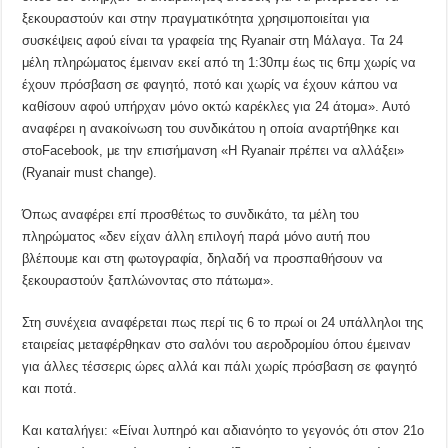
ξεκουραστούν και στην πραγματικότητα χρησιμοποιείται για
συσκέψεις αφού είναι τα γραφεία της Ryanair στη Μάλαγα. Τα 24
μέλη πληρώματος έμειναν εκεί από τη 1:30πμ έως τις 6πμ χωρίς να
έχουν πρόσβαση σε φαγητό, ποτό και χωρίς να έχουν κάπου να
καθίσουν αφού υπήρχαν μόνο οκτώ καρέκλες για 24 άτομα». Αυτό
αναφέρει η ανακοίνωση του συνδικάτου η οποία αναρτήθηκε και
στοFacebook, με την επισήμανση «Η Ryanair πρέπει να αλλάξει»
(Ryanair must change).
Όπως αναφέρει επί προσθέτως το συνδικάτο, τα μέλη του
πληρώματος «δεν είχαν άλλη επιλογή παρά μόνο αυτή που
βλέπουμε και στη φωτογραφία, δηλαδή να προσπαθήσουν να
ξεκουραστούν ξαπλώνοντας στο πάτωμα».
Στη συνέχεια αναφέρεται πως περί τις 6 το πρωί οι 24 υπάλληλοι της
εταιρείας μεταφέρθηκαν στο σαλόνι του αεροδρομίου όπου έμειναν
για άλλες τέσσερις ώρες αλλά και πάλι χωρίς πρόσβαση σε φαγητό
και ποτά.
Και καταλήγει: «Είναι λυπηρό και αδιανόητο το γεγονός ότι στον 21ο