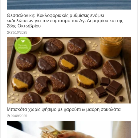
Θεσσαλονίκη: Κυκλοφοριακές ρυθμίσεις ενόψει
εκδηλώσεων για τον εορτασμό του Αγ. Δημητρίου και της
28ης Οκτωβρίου
23/10/2025
Μπισκότα χωρίς ψήσιμο με χαρούπι & μαύρη σοκολάτα
29/09/2025