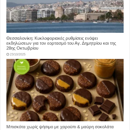
Θεσσαλονίκη: Κυκλοφοριακές ρυθμίσεις ενόψει
εκδηλώσεων για τον εορτασμό του Αγ. Δημητρίου και της
28ης Οκτωβρίου
23/10/2025
Μπισκότα χωρίς ψήσιμο με χαρούπι & μαύρη σοκολάτα