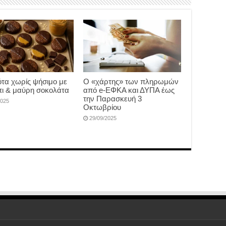
τα χωρίς ψήσιμο με
Ο «χάρτης» των πληρωμών
ι & μαύρη σοκολάτα
από e-ΕΦΚΑ και ΔΥΠΑ έως
την Παρασκευή 3
2025
Οκτωβρίου
29/09/2025