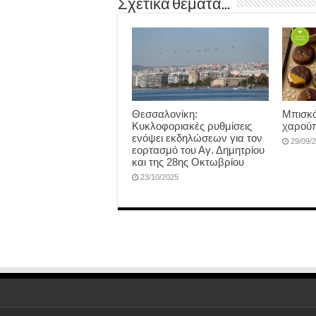
Σχετικά θέματα...
Θεσσαλονίκη:
Μπισκό
Κυκλοφοριακές ρυθμίσεις
χαρούπ
ενόψει εκδηλώσεων για τον
29/09/
εορτασμό του Αγ. Δημητρίου
και της 28ης Οκτωβρίου
23/10/2025