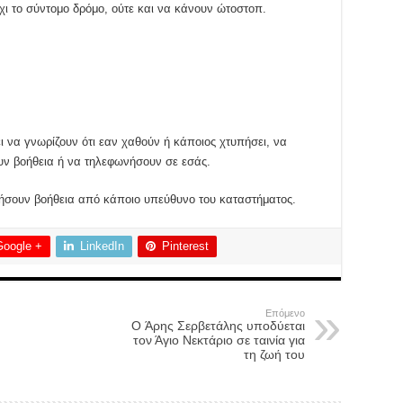
χι το σύντομο δρόμο, ούτε και να κάνουν ώτοστοπ.
 να γνωρίζουν ότι εαν χαθούν ή κάποιος χτυπήσει, να
υν βοήθεια ή να τηλεφωνήσουν σε εσάς.
τήσουν βοήθεια από κάποιο υπεύθυνο του καταστήματος.
Google +
LinkedIn
Pinterest
Επόμενο
O Άρης Σερβετάλης υποδύεται
τον Άγιο Νεκτάριο σε ταινία για
τη ζωή του