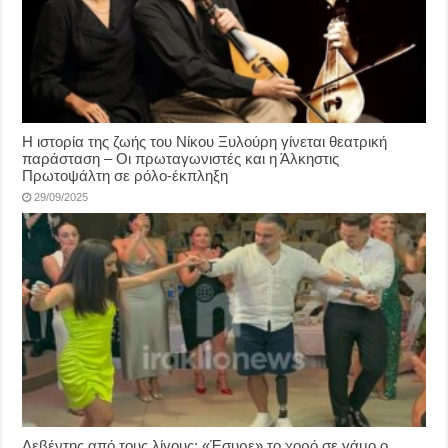
Η ιστορία της ζωής του Νίκου Ξυλούρη γίνεται θεατρική
παράσταση – Οι πρωταγωνιστές και η Άλκηστις
Πρωτοψάλτη σε ρόλο-έκπληξη
29/09/2025
Λεβέντης από τους λίγους: «Έσυρε» το χορό σε γάμο ο