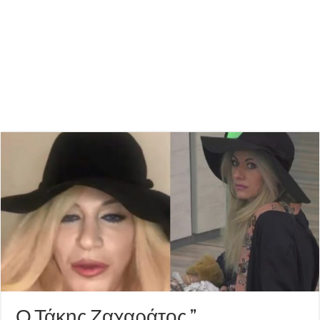
Ο Τάκης Ζαχαράτος ”