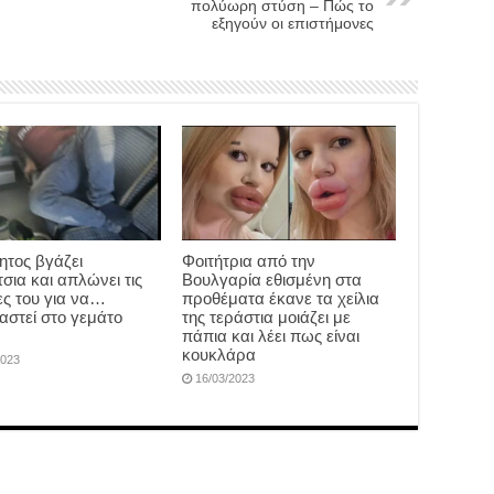
πολύωρη στύση – Πώς το
εξηγούν οι επιστήμονες
ητος βγάζει
Φοιτήτρια από την
σια και απλώνει τις
Βουλγαρία εθισμένη στα
ς του για να…
προθέματα έκανε τα χείλια
αστεί στο γεμάτο
της τεράστια μοιάζει με
πάπια και λέει πως είναι
κουκλάρα
2023
16/03/2023