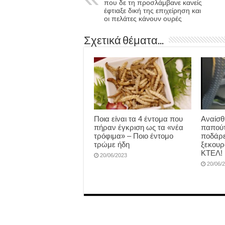
που δε τη προσλάμβανε κανείς
έφτιαξε δική της επιχείρηση και
οι πελάτες κάνουν ουρές
Σχετικά θέματα...
Ποια είναι τα 4 έντομα που
Αναίσθ
πήραν έγκριση ως τα «νέα
παπούτ
τρόφιμα» – Ποιο έντομο
ποδάρε
τρώμε ήδη
ξεκουρ
ΚΤΕΛ!
20/06/2023
20/06/