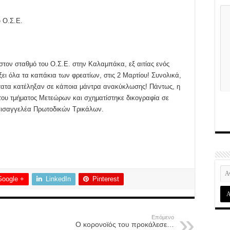
 Ο.Σ.Ε.
τον σταθμό του Ο.Σ.Ε. στην Καλαμπάκα, εξ αιτίας ενός
ι όλα τα καπάκια των φρεατίων, στις 2 Μαρτίου! Συνολικά,
τατα κατέληξαν σε κάποια μάντρα ανακύκλωσης! Πάντως, η
του τμήματος Μετεώρων και σχηματίστηκε δικογραφία σε
εισαγγελέα Πρωτοδικών Τρικάλων.
Google +
LinkedIn
Pinterest
Επόμενο
Ο κορονoϊός του προκάλεσε…