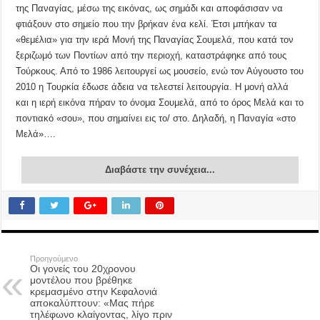
της Παναγίας, μέσω της εικόνας, ως σημάδι και αποφάσισαν να
φτιάξουν στο σημείο που την βρήκαν ένα κελί. Έτσι μπήκαν τα
«θεμέλια» για την ιερά Μονή της Παναγίας Σουμελά, που κατά τον
ξεριζωμό των Ποντίων από την περιοχή, καταστράφηκε από τους
Τούρκους. Από το 1986 λειτουργεί ως μουσείο, ενώ τον Αύγουστο του
2010 η Τουρκία έδωσε άδεια να τελεστεί λειτουργία. Η μονή αλλά
και η ιερή εικόνα πήραν το όνομα Σουμελά, από το όρος Μελά και το
ποντιακό «σου», που σημαίνει εις το/ στο. Δηλαδή, η Παναγία «στο
Μελά»….
Διαβάστε την συνέχεια...
Προηγούμενο
Οι γονείς του 20χρονου
μοντέλου που βρέθηκε
κρεμασμένο στην Κεφαλονιά
αποκαλύπτουν: «Μας πήρε
τηλέφωνο κλαίγοντας, λίγο πριν