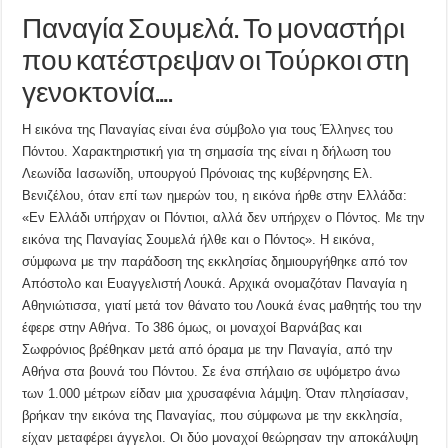
Παναγία Σουμελά. Το μοναστήρι
που κατέστρεψαν οι Τούρκοι στη
γενοκτονία….
Η εικόνα της Παναγίας είναι ένα σύμβολο για τους Έλληνες του
Πόντου. Χαρακτηριστική για τη σημασία της είναι η δήλωση του
Λεωνίδα Ιασωνίδη, υπουργού Πρόνοιας της κυβέρνησης Ελ.
Βενιζέλου, όταν επί των ημερών του, η εικόνα ήρθε στην Ελλάδα:
«Eν Eλλάδι υπήρχαν οι Πόντιοι, αλλά δεν υπήρχεν ο Πόντος. Mε την
εικόνα της Παναγίας Σουμελά ήλθε και ο Πόντος». Η εικόνα,
σύμφωνα με την παράδοση της εκκλησίας δημιουργήθηκε από τον
Απόστολο και Ευαγγελιστή Λουκά. Αρχικά ονομαζόταν Παναγία η
Αθηνιώτισσα, γιατί μετά τον θάνατο του Λουκά ένας μαθητής του την
έφερε στην Αθήνα. Το 386 όμως, οι μοναχοί Βαρνάβας και
Σωφρόνιος βρέθηκαν μετά από όραμα με την Παναγία, από την
Αθήνα στα βουνά του Πόντου. Σε ένα σπήλαιο σε υψόμετρο άνω
των 1.000 μέτρων είδαν μια χρυσαφένια λάμψη. Όταν πλησίασαν,
βρήκαν την εικόνα της Παναγίας, που σύμφωνα με την εκκλησία,
είχαν μεταφέρει άγγελοι. Οι δύο μοναχοί θεώρησαν την αποκάλυψη