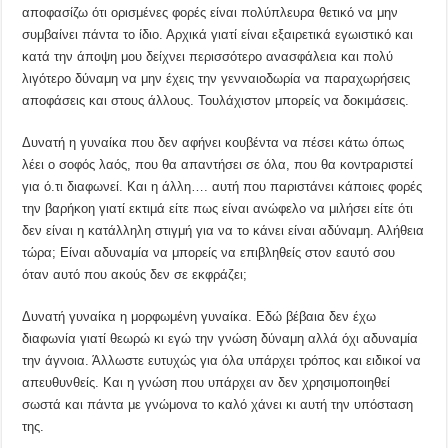
αποφασίζω ότι ορισμένες φορές είναι πολύπλευρα θετικό να μην
συμβαίνει πάντα το ίδιο. Αρχικά γιατί είναι εξαιρετικά εγωιστικό και
κατά την άποψη μου δείχνει περισσότερο ανασφάλεια και πολύ
λιγότερο δύναμη να μην έχεις την γενναιοδωρία να παραχωρήσεις
αποφάσεις και στους άλλους. Τουλάχιστον μπορείς να δοκιμάσεις.
Δυνατή η γυναίκα που δεν αφήνει κουβέντα να πέσει κάτω όπως
λέει ο σοφός λαός, που θα απαντήσει σε όλα, που θα κοντραριστεί
για ό.τι διαφωνεί. Και η άλλη…. αυτή που παριστάνει κάποιες φορές
την βαρήκοη γιατί εκτιμά είτε πως είναι ανώφελο να μιλήσει είτε ότι
δεν είναι η κατάλληλη στιγμή για να το κάνει είναι αδύναμη. Αλήθεια
τώρα; Είναι αδυναμία να μπορείς να επιβληθείς στον εαυτό σου
όταν αυτό που ακούς δεν σε εκφράζει;
Δυνατή γυναίκα η μορφωμένη γυναίκα. Εδώ βέβαια δεν έχω
διαφωνία γιατί θεωρώ κι εγώ την γνώση δύναμη αλλά όχι αδυναμία
την άγνοια. Άλλωστε ευτυχώς για όλα υπάρχει τρόπος και ειδικοί να
απευθυνθείς. Και η γνώση που υπάρχει αν δεν χρησιμοποιηθεί
σωστά και πάντα με γνώμονα το καλό χάνει κι αυτή την υπόσταση
της.