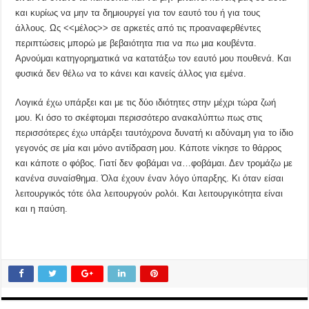
και κυρίως να μην τα δημιουργεί για τον εαυτό του ή για τους
άλλους. Ως <<μέλος>> σε αρκετές από τις προαναφερθέντες
περιπτώσεις μπορώ με βεβαιότητα πια να πω μια κουβέντα.
Αρνούμαι κατηγορηματικά να κατατάξω τον εαυτό μου πουθενά. Και
φυσικά δεν θέλω να το κάνει και κανείς άλλος για εμένα.
Λογικά έχω υπάρξει και με τις δύο ιδιότητες στην μέχρι τώρα ζωή
μου. Κι όσο το σκέφτομαι περισσότερο ανακαλύπτω πως στις
περισσότερες έχω υπάρξει ταυτόχρονα δυνατή κι αδύναμη για το ίδιο
γεγονός σε μία και μόνο αντίδραση μου. Κάποτε νίκησε το θάρρος
και κάποτε ο φόβος. Γιατί δεν φοβάμαι να…φοβάμαι. Δεν τρομάζω με
κανένα συναίσθημα. Όλα έχουν έναν λόγο ύπαρξης. Κι όταν είσαι
λειτουργικός τότε όλα λειτουργούν ρολόι. Και λειτουργικότητα είναι
και η παύση.