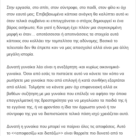
Στην εργασία, στο σπίτι, στον σύντροφο, στο παιδί, στον φίλο κι όχι
στον εαυτό μας; Επιβεβαιωμένα κάποια ανάγκη θα καλύπτει αυτό κι
όταν τελικά συμβαίνει κι επιτυγχάνεται ο στόχος δημιουργεί κι ένα
βάρος ασήκωτο; Και γιατί η δύναμη έχει πλέον μια συγκεκριμένη
μορφή κι όταν… αποτάσσεσαι ή αποτινάσσεις τα στοιχεία αυτά
κάποιος σου κολλάει την ταμπελίτσα της αδύναμης; Βασικά το
τελευταίο δεν θα έπρεπε καν να μας απασχολεί αλλά είναι μια άλλη
μεγάλη ιστορία.
Δυνατή γυναίκα λέει είναι η ανεξάρτητη -και κυρίως οικονομικά-
γυναίκα. Όσοι από εσάς το πιστεύετε αυτό να κάνετε τον κόπο να
ρωτήσετε μια γυναίκα που από επιλογή ή κατά συνθήκη εξαρτάται
από αλλού. Τολμήστε να κάνετε μιαν όχι επιφανειακή αλλά εκ
βαθέων συζήτηση με μια γυναίκα που επέλεξε να αφήσει την όποια
επαγγελματική της δραστηριότητα για να μεγαλώσει τα παιδιά της ή
τα εγγόνια της, ή να φροντίσει η ίδια τον άρρωστο γονιό ή τον
σύντροφο της για να διαπιστώσετε τελικά πόση ισχύ χρειάζεται αυτό.
Δυνατή η γυναίκα που μπορεί να παίρνει όλες τις αποφάσεις. Αυτό
το <<αποφασίζω και διατάζω>> είναι θαρρείτε πιο δυνατό από το