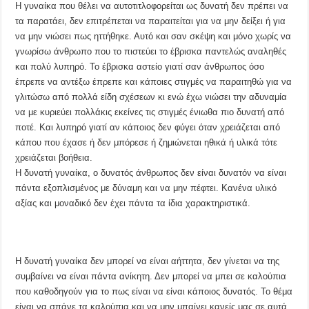
Η γυναίκα που θέλει να αυτοτιτλοφορείται ως δυνατή δεν πρέπει να
τα παρατάει, δεν επιτρέπεται να παραιτείται για να μην δείξει ή για
να μην νιώσει πως ηττήθηκε. Αυτό και σαν σκέψη και μόνο χωρίς να
γνωρίσω άνθρωπο που το πιστεύει το έβρισκα παντελώς αναληθές
και πολύ λυπηρό. Το έβρισκα αστείο γιατί σαν άνθρωπος όσο
έπρεπε να αντέξω έπρεπε και κάποιες στιγμές να παραιτηθώ για να
γλιτώσω από πολλά είδη σχέσεων κι ενώ έχω νιώσει την αδυναμία
να με κυριεύει πολλάκις εκείνες τις στιγμές ένιωθα πιο δυνατή από
ποτέ. Και λυπηρό γιατί αν κάποιος δεν φύγει όταν χρειάζεται από
κάπου που έχασε ή δεν μπόρεσε ή ζημιώνεται ηθικά ή υλικά τότε
χρειάζεται βοήθεια.
Η δυνατή γυναίκα, ο δυνατός άνθρωπος δεν είναι δυνατόν να είναι
πάντα εξοπλισμένος με δύναμη και να μην πέφτει. Κανένα υλικό
αξίας και μοναδικό δεν έχει πάντα τα ίδια χαρακτηριστικά.
Η δυνατή γυναίκα δεν μπορεί να είναι αήττητα, δεν γίνεται να της
συμβαίνει να είναι πάντα ανίκητη. Δεν μπορεί να μπει σε καλούπια
που καθοδηγούν για το πως είναι να είναι κάποιος δυνατός. Το θέμα
είναι να σπάνε τα καλούπια και να μην μπαίνει κανείς μας σε αυτά