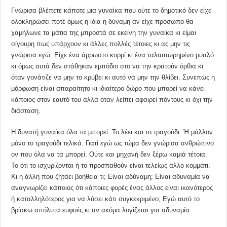
Γνώρισα βλέπετε κάποτε μια γυναίκα που ούτε το δημοτικό δεν είχε
ολοκληρώσει ποτέ όμως η ίδια η δύναμη αν είχε πρόσωπο θα
χαμήλωνε τα μάτια της μπροστά σε εκείνη την γυναίκα κι είμαι
σίγουρη πως υπάρχουν κι άλλες πολλές τέτοιες κι ας μην τις
γνώρισα εγώ. Είχε ένα άρρωστο κορμί κι ένα ταλαιπωρημένο μυαλό
κι όμως αυτά δεν στάθηκαν εμπόδιο στο να την κρατούν όρθια κι
όταν γονάτιζε να μην το κρύβει κι αυτό να μην την θλίβει. Συνεπώς η
μόρφωση είναι απαραίτητο κι ιδιαίτερο δώρο που μπορεί να κάνει
κάποιος στον εαυτό του αλλά όταν λείπει αφαιρεί πόντους κι όχι την
διάσταση.
Η δυνατή γυναίκα όλα τα μπορεί. Το λέει και το τραγούδι. Ή μάλλον
μόνο το τραγούδι τελικά. Γιατί εγώ ως τώρα δεν γνώρισα ανθρώπινο
ον που όλα να τα μπορεί. Ούτε και μηχανή δεν ξέρω καμιά τέτοια.
Το ότι το ισχυρίζονται ή το προσπαθούν είναι τελείως άλλο κομμάτι.
Κι η άλλη που ζητάει βοήθεια τι; Είναι αδύναμη; Είναι αδυναμία να
αναγνωρίζει κάποιος ότι κάποιες φορές ένας άλλος είναι ικανότερος
ή καταλληλότερος για να λύσει κάτι συγκεκριμένο; Εγώ αυτό το
βρίσκω απόλυτα ευφυές κι αν ακόμα λογίζεται για αδυναμία.