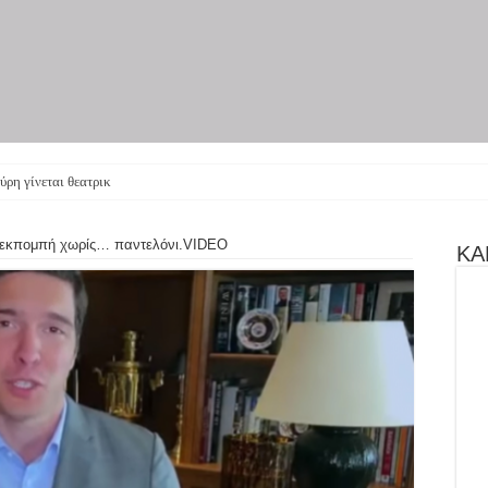
ύρη γίνεται θεατρική παράσταση –
 εκπομπή χωρίς… παντελόνι.VIDEO
ΚΑΝ