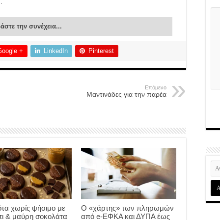
…
άστε την συνέχεια...
Google +
LinkedIn
Pinterest
Επόμενο
Μαντινάδες για την παρέα
τα χωρίς ψήσιμο με
Ο «χάρτης» των πληρωμών
ι & μαύρη σοκολάτα
από e-ΕΦΚΑ και ΔΥΠΑ έως