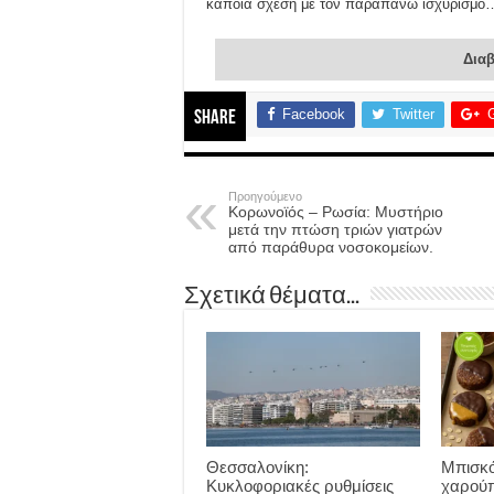
κάποια σχέση με τον παραπάνω ισχυρισμό
Διαβ
Facebook
Twitter
Share
Προηγούμενο
Κορωνοϊός – Ρωσία: Μυστήριο
μετά την πτώση τριών γιατρών
από παράθυρα νοσοκομείων.
Σχετικά θέματα...
Θεσσαλονίκη:
Μπισκό
Κυκλοφοριακές ρυθμίσεις
χαρούπ