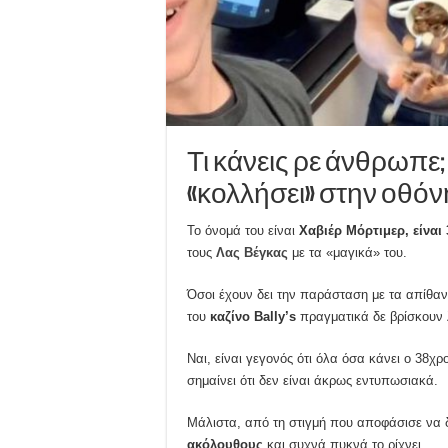
Τι κάνεις ρε άνθρωπε;
«κολλήσει» στην οθόν
Το όνομά του είναι
Χαβιέρ Μόρτιμερ, είναι
τους
Λας Βέγκας
με τα «μαγικά» του.
Όσοι έχουν δει την παράσταση με τα απίθα
του
καζίνο Bally’s
πραγματικά δε βρίσκουν λ
Ναι, είναι γεγονός ότι όλα όσα κάνει ο 38χ
σημαίνει ότι δεν είναι άκρως εντυπωσιακά.
Μάλιστα, από τη στιγμή που αποφάσισε να δ
ακόλουθους
και συχνά πυκνά το ρίχνει.