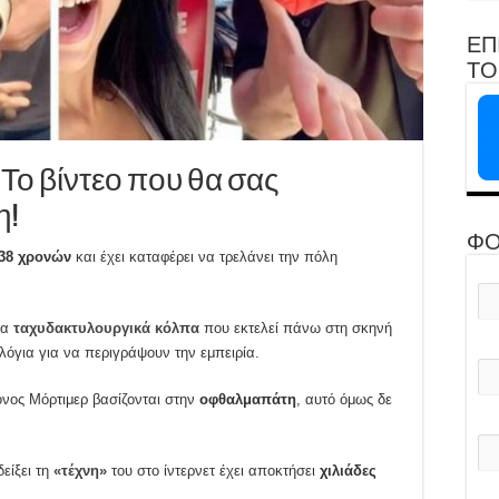
ΕΠ
ΤΟ 
 Το βίντεο που θα σας
η!
ΦΟ
 38 χρονών
και έχει καταφέρει να τρελάνει την πόλη
να
ταχυδακτυλουργικά κόλπα
που εκτελεί πάνω στη σκηνή
όγια για να περιγράψουν την εμπειρία.
ρονος Μόρτιμερ βασίζονται στην
οφθαλμαπάτη
, αυτό όμως δε
είξει τη
«τέχνη»
του στο ίντερνετ έχει αποκτήσει
χιλιάδες