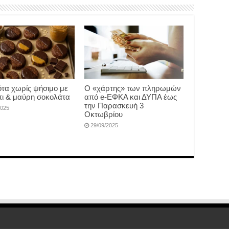
τα χωρίς ψήσιμο με
Ο «χάρτης» των πληρωμών
ι & μαύρη σοκολάτα
από e-ΕΦΚΑ και ΔΥΠΑ έως
την Παρασκευή 3
2025
Οκτωβρίου
29/09/2025