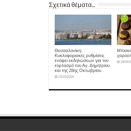
Σχετικά θέματα...
Θεσσαλονίκη:
Μπισκό
Κυκλοφοριακές ρυθμίσεις
χαρούπ
ενόψει εκδηλώσεων για τον
29/09/
εορτασμό του Αγ. Δημητρίου
και της 28ης Οκτωβρίου
23/10/2025