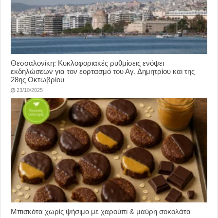
Θεσσαλονίκη: Κυκλοφοριακές ρυθμίσεις ενόψει
εκδηλώσεων για τον εορτασμό του Αγ. Δημητρίου και της
28ης Οκτωβρίου
23/10/2025
Μπισκότα χωρίς ψήσιμο με χαρούπι & μαύρη σοκολάτα