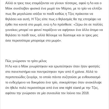
Αλλά οι τρεις τους ετοιμάζονται να γίνουν τέσσερις, αφού η Λο και ο
Μάικ συνέλαβαν φυσικά ένα μωρό τον Μάρτιο, με το τρίο να ελπίζει
πως θα μεγαλώσει ισάξια το παιδί καθώς η Τζες πρόκειται να
θηλάσει και αυτή. Η Τζες είπε πως ο θηλασμός θα της επιτρέψει να
έρθει πιο κοντά στο μωρό, ενώ η Λο πρόσθεσε: «Ξέρω ότι σε πολλές
γυναίκες μπορεί να φανεί παράξενο να αφήσουν ένα άλλο άτομο να
θηλάσει το παιδί τους, αλλά θέλουμε να δώσουμε και οι τρεις μας
όσα περισσότερα μπορούμε στο μωρό».
Πώς γνώρισαν το τρίτο μέλος
Η Λο και ο Μάικ γνωρίστηκαν και ερωτεύτηκαν όταν ήταν φοιτητές
στο πανεπιστήμιο και παντρεύτηκαν πριν από 4 χρόνια. Αλλά το
περιπετειώδες ζευγάρι, το οποίο πάντα συζητούσε με ενθουσιασμό
το ενδεχόμενο να δοκιμάσει ένα τρίο, σοκαρίστηκε όταν ανακάλυψε
ότι ήθελε πολύ περισσότερα από ένα one night stand με την Τζες,
αφότου την γνώρισαν σε μία συναυλία τον Ιούνιο του 2018.