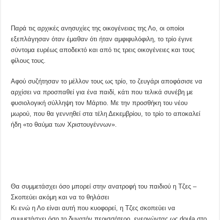
Παρά τις αρχικές ανησυχίες της οικογένειας της Λο, οι οποίοι
εξεπλάγησαν όταν έμαθαν ότι ήταν αμφιφυλόφιλη, το τρίο έγινε
σύντομα ευρέως αποδεκτό και από τις τρεις οικογένειες και τους
φίλους τους.
Αφού συζήτησαν το μέλλον τους ως τρίο, το ζευγάρι αποφάσισε να
αρχίσει να προσπαθεί για ένα παιδί, κάτι που τελικά συνέβη με
φυσιολογική σύλληψη τον Μάρτιο. Με την προσθήκη του νέου
μωρού, που θα γεννηθεί στα τέλη Δεκεμβρίου, το τρίο το αποκαλεί
ήδη «το θαύμα των Χριστουγέννων».
Θα συμμετάσχει όσο μπορεί στην ανατροφή του παιδιού η Τζες –
Σκοπεύει ακόμη και να το θηλάσει
Κι ενώ η Λο είναι αυτή που κυοφορεί, η Τζες σκοπεύει να
συμμετάσχει όσο το δυνατόν περισσότερο, ενεργώντας ως doula στο