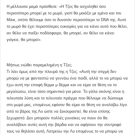
Η μέλλουσα μαμά πρόσθεσε: «Η Τζες θα ασχοληθεί όσο
περισσότερο μπορεί με το μωρό, γιατί θα μοιάζει με εμένα και τον
Μάικ, οπότε θέλουμε όσο το δυνατόν περισσότερο το DNA της. Αυτό
το μωρό θα έχει περισσότερες ευκαιρίες για να κάνει αυτό που θέλει,
αν θέλει να παίξει ποδόσφαιρο, θα μπορεί, αν θέλει να κάνει
γιόγκα, θα μπορεί».
Μήπως νιώθει παραμελημένη η Τζες;
Τι λέει όμως από την πλευρά της η Τζες; «Αυτή την στιγμή δεν
μπορώ να με φανταστώ να γεννάω ένα παιδί, αλλά το να μπορώ να
έχω αυτή την επαφή δέρμα μ δέρμα και να είμαι σε θέση να το
μεγαλώσω, είναι τόσο σημαντικό για μένα. Το γάλα σκόνης είναι η
τελευταία λύση και το τελευταίο πράγμα που θέλουμε να δώσουμε
στο μωρό μας, επομένως εφόσον θα είμαι σε θέση να αναλάβω λίγο
από το βάρος της Λο ώστε να ξεκουραστεί, θα είναι επίσης
ξεχωριστό. Δεν μπορούν πολλές γυναίκες να πουν ότι θα
αναλάβουν αυτές αυτή την βάρδια και να αφήσουν την σύντροφό
τους να θηλάσει αυτή. Λατρεύω την Λο επομένως το να μπορώ να