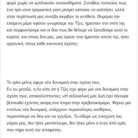
φορά χωρίς να εμπλακούν συναισθήματα. Συνήθως πιστεύεις πως
ένα τρίο είναι τρομακτικό γιατί μπορεί κάποιος να κολλήσει, αλλά
στην περίπτωσή μας συνέβη ακριβώς το αντίθετο. Θυμάμαι την
επόμενη μέρα αφότου γνωρίσαμε την Τζες, ήμασταν στο σπίτι της
και συμφωνήσαμε και οι δύο πως θα θέλαμε να ξαναδούμε αυτό το
κορίτσι, και στους δυο μας, μας άρεσε που ήμασταν κοντά της, ήταν
οργανικό, όπως κάθε κανονική σχέση».
Το τρίτο μέλος έφερε νέα δυναμική στην σχέση τους
Εν τω μεταξύ, η Λο είπε ότι η Τζες είχε φέρει μια νέα δυναμική στην
σχέση τους, αποκαλύπτοντας: «Η σεξουαλική μας ζωή έχει σίγουρα
βελτιωθεί έχοντας ακόμη ένα άτομο στην κρεβατοκάμαρα. Φέρνει μια
εντελώς νέα δυναμική, υπάρχουν περισσότερες αισθήσεις,
περισσότερα να δεις και να αγγίξεις. Το είδαμε ως ενίσχυση του
γάμου μας, δεν ήταν μονόπλευρο, δεν ήταν μόνο ο ένας από εμάς
που πήρε αυτή την απόφαση».