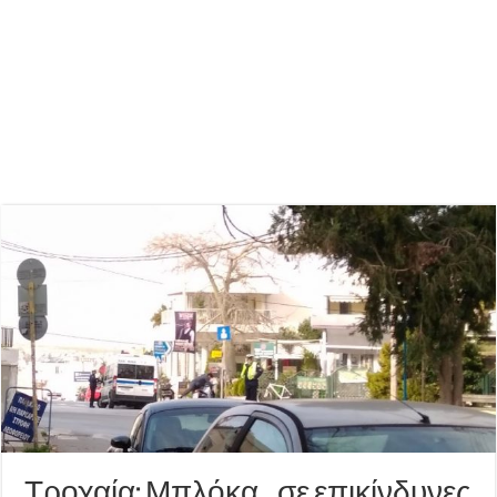
Τροχαία: Μπλόκα… σε επικίνδυνες