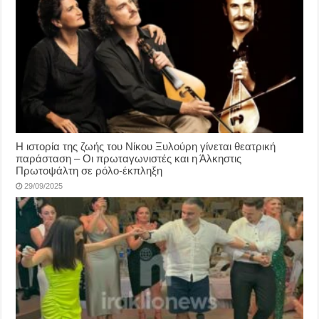
Η ιστορία της ζωής του Νίκου Ξυλούρη γίνεται θεατρική
παράσταση – Οι πρωταγωνιστές και η Άλκηστις
Πρωτοψάλτη σε ρόλο-έκπληξη
29/09/2025