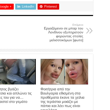
Google +
LinkedIn
Pinterest
Επόμενο
Εργαζόμενοι σε μπαρ του
Λονδίνου εξυπηρετούν
φορώντας στολές
μελισσοκόμων [φωτο]
ητος βγάζει
Φοιτήτρια από την
σια και απλώνει τις
Βουλγαρία εθισμένη στα
ς του για να…
προθέματα έκανε τα χείλια
αστεί στο γεμάτο
της τεράστια μοιάζει με
πάπια και λέει πως είναι
κουκλάρα