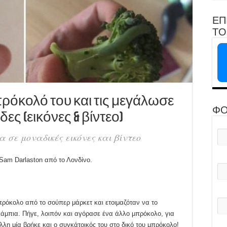
ΕΠ
ΤΟ 
ρόκολό του και τις μεγάλωσε
ΦΟ
ες (εικόνες & βίντεο)
 σε μοναδικές εικόνες και βίντεο
 Sam Darlaston από το Λονδίνο.
ρόκολο από το σούπερ μάρκετ και ετοιμαζόταν να το
κάμπια. Πήγε, λοιπόν και αγόρασε ένα άλλο μπρόκολο, για
λλη μία βρήκε και ο συγκάτοικός του στο δικό του μπρόκολο!