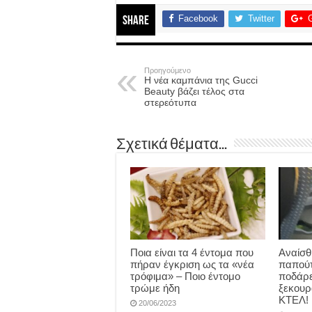
Facebook
Twitter
Share
Προηγούμενο
Η νέα καμπάνια της Gucci
Beauty βάζει τέλος στα
στερεότυπα
Σχετικά θέματα...
Ποια είναι τα 4 έντομα που
Αναίσθ
πήραν έγκριση ως τα «νέα
παπούτ
τρόφιμα» – Ποιο έντομο
ποδάρε
τρώμε ήδη
ξεκουρ
ΚΤΕΛ!
20/06/2023