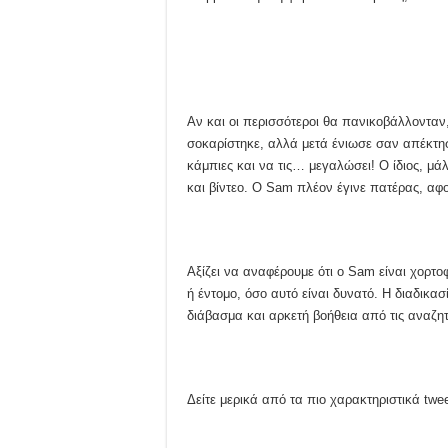
Αν και οι περισσότεροι θα πανικοβάλλονταν
σοκαρίστηκε, αλλά μετά ένιωσε σαν απέκτησ
κάμπιες και να τις… μεγαλώσει! Ο ίδιος, μά
και βίντεο. Ο Sam πλέον έγινε πατέρας, αφ
Αξίζει να αναφέρουμε ότι ο Sam είναι χορτο
ή έντομο, όσο αυτό είναι δυνατό. Η διαδικα
διάβασμα και αρκετή βοήθεια από τις αναζητ
Δείτε μερικά από τα πιο χαρακτηριστικά twe