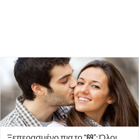
Ξεπερασμένο πια το “69”: Όλοι