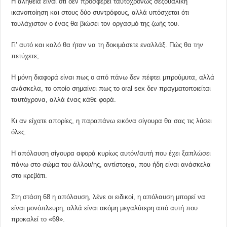
Η αλήθεια είναι ότι δεν προσφέρει ταυτοχρόνως σεξουαλική
ικανοποίηση και στους δύο συντρόφους, αλλά υπόσχεται ότι
τουλάχιστον ο ένας θα βιώσει τον οργασμό της ζωής του.
Γι’ αυτό και καλό θα ήταν να τη δοκιμάσετε εναλλάξ. Πώς θα την
πετύχετε;
Η μόνη διαφορά είναι πως ο από πάνω δεν πέφτει μπρούμυτα, αλλά
ανάσκελα, το οποίο σημαίνει πως το oral sex δεν πραγματοποιείται
ταυτόχρονα, αλλά ένας κάθε φορά.
Κι αν είχατε απορίες, η παραπάνω εικόνα σίγουρα θα σας τις λύσει
όλες.
Η απόλαυση σίγουρα αφορά κυρίως αυτόν/αυτή που έχει ξαπλώσει
πάνω στο σώμα του άλλου/ης, αντίστοιχα, που ήδη είναι ανάσκελα
στο κρεβάτι.
Στη στάση 68 η απόλαυση, λένε οι ειδικοί, η απόλαυση μπορεί να
είναι μονόπλευρη, αλλά είναι ακόμη μεγαλύτερη από αυτή που
προκαλεί το «69».