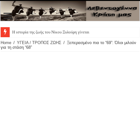
Η ιστορία της ζωής του Νίκου Ξυλούρη γίνεται θεατρι
Home
/
ΥΓΕΙΑ / ΤΡΟΠΟΣ ΖΩΗΣ
/
Ξεπερασμένο πια το “69”: Όλοι μιλούν
για τη στάση “68”