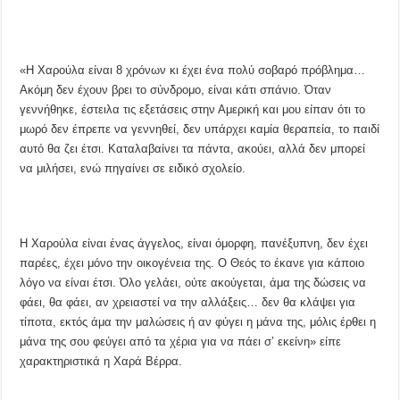
«Η Χαρούλα είναι 8 χρόνων κι έχει ένα πολύ σοβαρό πρόβλημα…
Ακόμη δεν έχουν βρει το σύνδρομο, είναι κάτι σπάνιο. Όταν
γεννήθηκε, έστειλα τις εξετάσεις στην Αμερική και μου είπαν ότι το
μωρό δεν έπρεπε να γεννηθεί, δεν υπάρχει καμία θεραπεία, το παιδί
αυτό θα ζει έτσι. Καταλαβαίνει τα πάντα, ακούει, αλλά δεν μπορεί
να μιλήσει, ενώ πηγαίνει σε ειδικό σχολείο.
Η Χαρούλα είναι ένας άγγελος, είναι όμορφη, πανέξυπνη, δεν έχει
παρέες, έχει μόνο την οικογένεια της. Ο Θεός το έκανε για κάποιο
λόγο να είναι έτσι. Όλο γελάει, ούτε ακούγεται, άμα της δώσεις να
φάει, θα φάει, αν χρειαστεί να την αλλάξεις… δεν θα κλάψει για
τίποτα, εκτός άμα την μαλώσεις ή αν φύγει η μάνα της, μόλις έρθει η
μάνα της σου φεύγει από τα χέρια για να πάει σ’ εκείνη» είπε
χαρακτηριστικά η Χαρά Βέρρα.