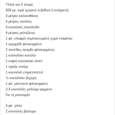
Υλικά για 6 άτομα
500 γρ. κιμά (χοιρινό ή βοδινό ή ανάμικτο)
4 μέτρια κολοκυθάκια
4 μέτριες πατάτες
4 κουταλιές ελαιόλαδο
4 μέτριες μελιτζάνες
1 φλ. ελαφρά συμπυκνωμένο χυμό ντομάτας
1 κρεμμύδι ψιλοκομμένο
2 σκελίδες σκόρδο ψιλοκομμένες
1 κουταλάκι κανέλα
1 κοφτό κουταλάκι αλάτι
1 πρέζα πιπέρι
1 κουταλιά ντοματοπελτέ
½ κουταλάκι ζάχαρη
1 φλ. μαϊντανό ψιλοκομμένο
2-3 κουταλιές χαλούμι τριμμένο
Για τη μπεσαμέλ
4 φλ. γάλα
2 κουταλιές βούτυρο